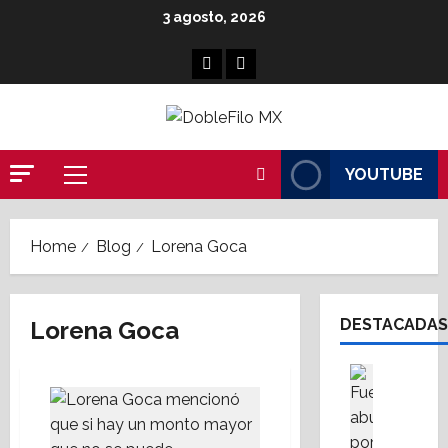
Skip
3 agosto, 2026
to
content
Facebook
Linkedin
YOUTUBE
Primary
Menu
Home
Blog
Lorena Goca
DESTACADAS
Lorena Goca
Cultura
Destaca
S
i