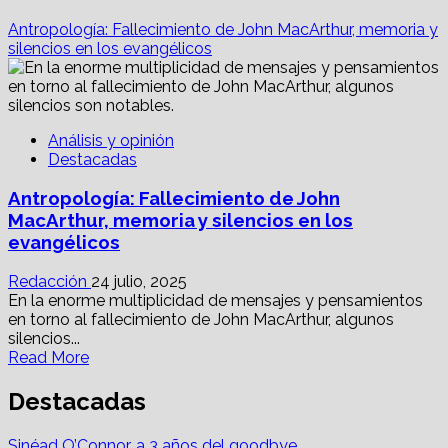
Antropología: Fallecimiento de John MacArthur, memoria y
silencios en los evangélicos
Análisis y opinión
Destacadas
Antropología: Fallecimiento de John
MacArthur, memoria y silencios en los
evangélicos
Redacción
24 julio, 2025
En la enorme multiplicidad de mensajes y pensamientos
en torno al fallecimiento de John MacArthur, algunos
silencios...
Read
Read More
more
about
Destacadas
Antropología:
Fallecimiento
Sinéad O’Connor, a 3 años del goodbye