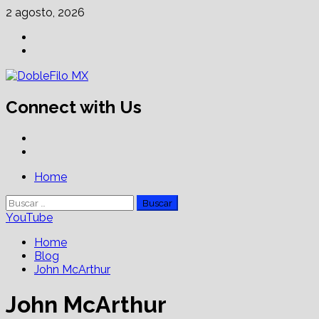
Skip
2 agosto, 2026
to
Facebook
content
Linkedin
Connect with Us
Facebook
Linkedin
Primary
Home
Menu
Buscar:
YouTube
Home
Blog
John McArthur
John McArthur