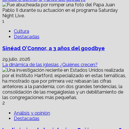
de
John
MacArthur,
memoria
1
y
silencios
Cultura
en
Destacadas
los
evangélicos
Sinéad O’Connor, a 3 años del goodbye
29 julio, 2026
La dinámica de las iglesias ¿Quiénes crecen?
2
Análisis y opinión
Destacadas