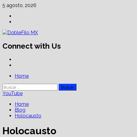
Skip
5 agosto, 2026
to
Facebook
content
Linkedin
Connect with Us
Facebook
Linkedin
Primary
Home
Menu
Buscar:
YouTube
Home
Blog
Holocausto
Holocausto