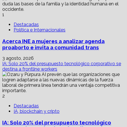
a
testificar
la
1
barbarie
de
Destacadas
la
Política e Internacionales
Gran
Guerra
Acerca INE a mujeres a analizar agenda
proaborto e invita a comunidad trans
3 agosto, 2026
IA: Solo 20% del presupuesto tecnológico corporativo se
destina a frontline workers
2
Destacadas
IA, blockchain y cripto
IA: Solo 20% del presupuesto tecnológico