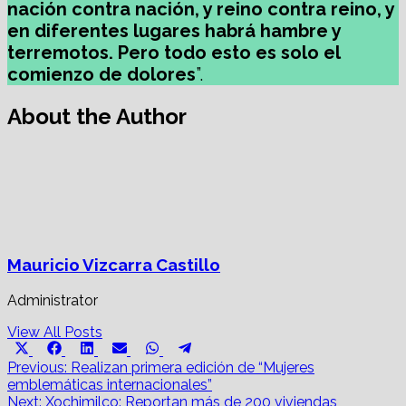
nación contra nación, y reino contra reino, y
en diferentes lugares habrá hambre y
terremotos. Pero todo esto es solo el
comienzo de dolores
”.
About the Author
Mauricio Vizcarra Castillo
Administrator
View All Posts
Share
Share
Share
Share
Share
Share
X
Facebook
LinkedIn
Email
WhatsApp
Telegram
on
on
on
on
on
on
Post
(Twitter)
Previous:
Realizan primera edición de “Mujeres
emblemáticas internacionales”
navigation
Next:
Xochimilco: Reportan más de 200 viviendas