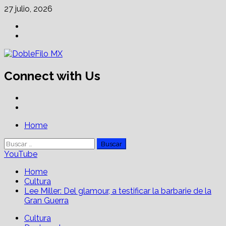
Skip
27 julio, 2026
to
Facebook
content
Linkedin
Connect with Us
Facebook
Linkedin
Primary
Home
Menu
Buscar:
YouTube
Home
Cultura
Lee Miller: Del glamour, a testificar la barbarie de la
Gran Guerra
Cultura