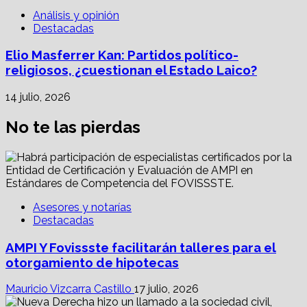
Análisis y opinión
Destacadas
Elio Masferrer Kan: Partidos político-
religiosos, ¿cuestionan el Estado Laico?
14 julio, 2026
No te las pierdas
Asesores y notarías
Destacadas
AMPI Y Fovissste facilitarán talleres para el
otorgamiento de hipotecas
Mauricio Vizcarra Castillo
17 julio, 2026