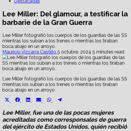
Destacadas
Lee Miller: Del glamour, a testificar la
barbarie de la Gran Guerra
Lee Miller fotografió los cuerpos de los guardias de las SS
mientras los subían a los trenes o mientras los tiraban
boca abajo en un arroyo.
Mauricio Vizcarra Castillo
5 octubre, 2024
5 minutes read
Lee Miller fotografió los cuerpos de los guardias de las SS
mientras los subían a los trenes o mientras los tiraban
boca abajo en un arroyo.
Share
Share
Share
Share
Share
Share
X
Facebook
LinkedIn
Email
WhatsApp
Telegram
on
on
on
on
on
on
(Twitter)
Lee Miller, fue una de las pocas mujeres
acreditadas como corresponsales de guerra
del ejército de Estados Unidos, quién recibió