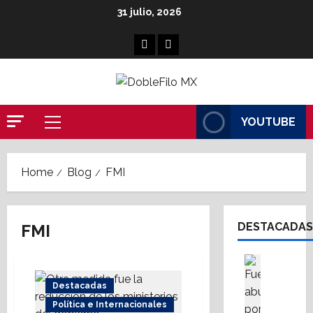
Skip
31 julio, 2026
to
content
Facebook
Linkedin
YOUTUBE
Primary
Menu
Home
Blog
FMI
DESTACADAS
FMI
Cultura
Destaca
S
Destacadas
i
Política e Internacionales