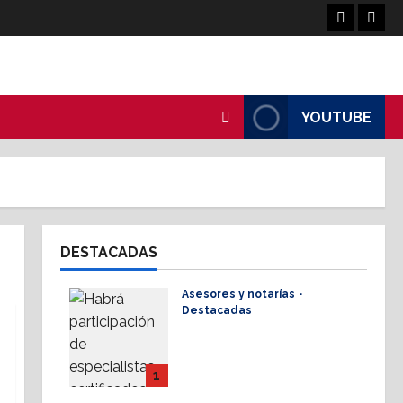
Facebook
Linke
YOUTUBE
DESTACADAS
Asesores y notarías
Destacadas
AMPI Y Fovissste
facilitarán talleres para
el otorgamiento de
1
hipotecas