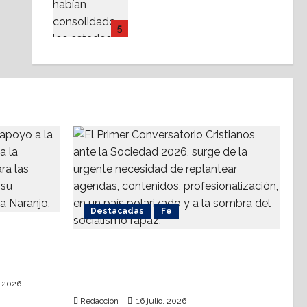
Partidos político-
religiosos, ¿cuestionan
5
el Estado Laico?
14 julio, 2026
Destacadas
Fe
a
ompetirá
Alistan Conversatorio Nacional
ahua
para Periodistas Cristianos;
abordar temáticas sociales, reto
, 2026
Redacción
16 julio, 2026