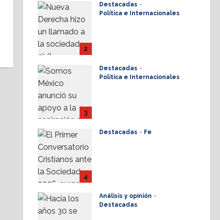
Destacadas
17 julio, 2026
Política e Internacionales
Nueva Derecha
respalda coalición
internacional contra el
2
terrorismo
Destacadas
17 julio, 2026
Política e Internacionales
Somos MX abre puerta
a comunidad mormona;
competirá por
3
gobierno de Chihuahua
Destacadas
Fe
16 julio, 2026
Alistan Conversatorio
Nacional para
Periodistas Cristianos;
abordar temáticas
4
sociales, reto
Análisis y opinión
16 julio, 2026
Destacadas
Elio Masferrer Kan: