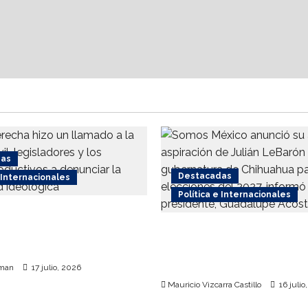
das
Destacadas
e Internacionales
Política e Internacionales
recha respalda
 internacional contra el
Somos MX abre puerta 
o
comunidad mormona; c
por gobierno de Chihu
rman
17 julio, 2026
Mauricio Vizcarra Castillo
16 julio