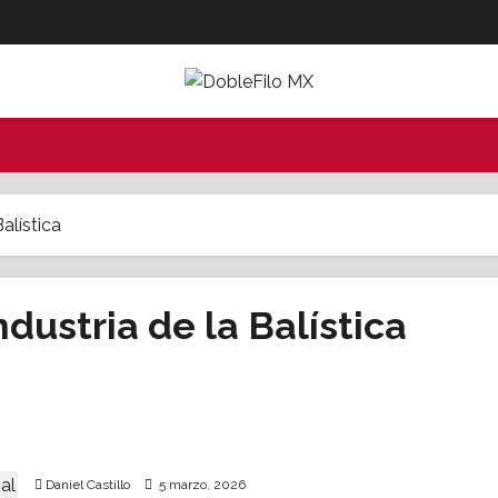
alística
dustria de la Balística
Congreso Nacional de Blindaje contó con
participación de la Sedena y Semar
Daniel Castillo
5 marzo, 2026