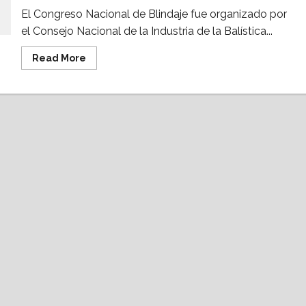
El Congreso Nacional de Blindaje fue organizado por
el Consejo Nacional de la Industria de la Balística...
Read
Read More
more
about
Congreso
Nacional
de
Blindaje
contó
con
participación
de
la
Sedena
y
Semar