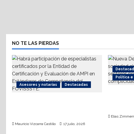
NO TE LAS PIERDAS
Destaca
Política 
Asesores y notarías
Destacadas
Nueva De
AMPI Y Fovissste facilitarán
coalición
talleres para el otorgamiento de
terrorism
hipotecas
Elías Zimme
Mauricio Vizcarra Castillo
17 julio, 2026