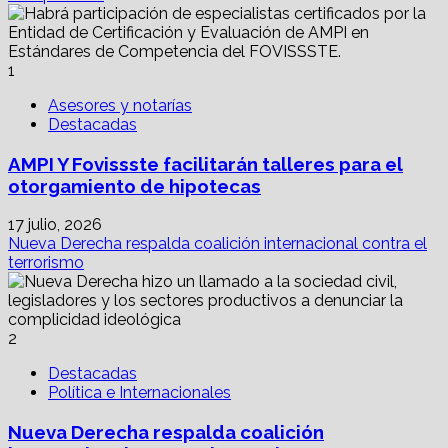
La
disputa
por
el
1
campo
religioso
Asesores y notarías
Destacadas
AMPI Y Fovissste facilitarán talleres para el
otorgamiento de hipotecas
17 julio, 2026
Nueva Derecha respalda coalición internacional contra el
terrorismo
2
Destacadas
Política e Internacionales
Nueva Derecha respalda coalición