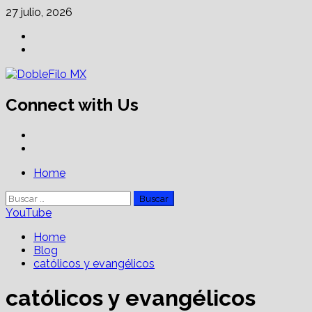
Skip
27 julio, 2026
to
Facebook
content
Linkedin
Connect with Us
Facebook
Linkedin
Primary
Home
Menu
Buscar:
YouTube
Home
Blog
católicos y evangélicos
católicos y evangélicos