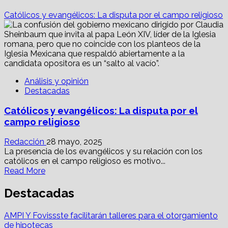
Católicos y evangélicos: La disputa por el campo religioso
Análisis y opinión
Destacadas
Católicos y evangélicos: La disputa por el
campo religioso
Redacción
28 mayo, 2025
La presencia de los evangélicos y su relación con los
católicos en el campo religioso es motivo...
Read
Read More
more
about
Destacadas
Católicos
y
AMPI Y Fovissste facilitarán talleres para el otorgamiento
evangélicos:
de hipotecas