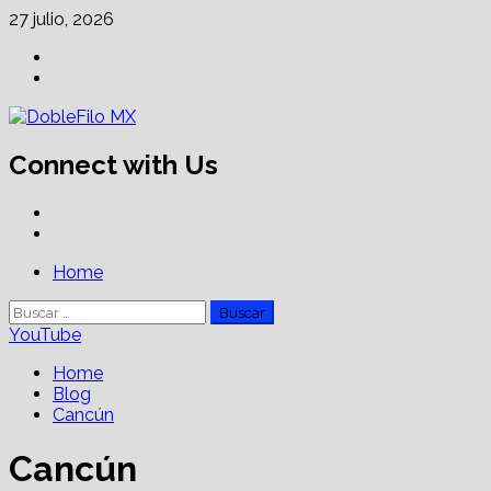
Skip
27 julio, 2026
to
Facebook
content
Linkedin
Connect with Us
Facebook
Linkedin
Primary
Home
Menu
Buscar:
YouTube
Home
Blog
Cancún
Cancún