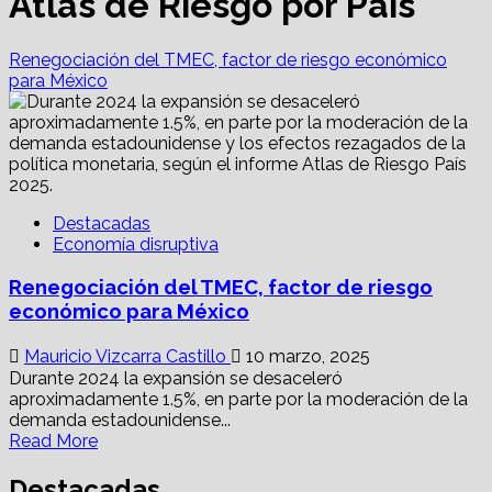
Atlas de Riesgo por País
Renegociación del TMEC, factor de riesgo económico
para México
Destacadas
Economía disruptiva
Renegociación del TMEC, factor de riesgo
económico para México
Mauricio Vizcarra Castillo
10 marzo, 2025
Durante 2024 la expansión se desaceleró
aproximadamente 1.5%, en parte por la moderación de la
demanda estadounidense...
Read
Read More
more
about
Destacadas