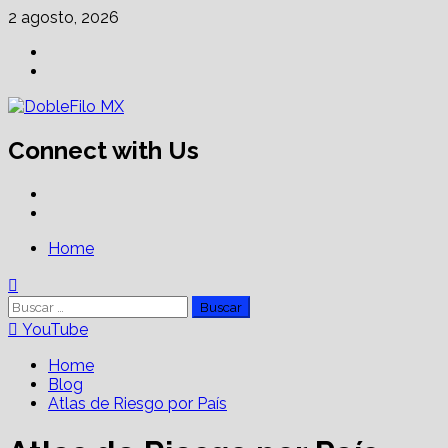
Skip
2 agosto, 2026
to
Facebook
content
Linkedin
Connect with Us
Facebook
Linkedin
Primary
Home
Menu
Buscar:
YouTube
Home
Blog
Atlas de Riesgo por País