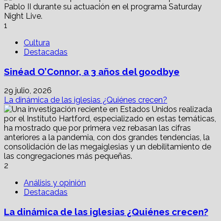
rehabilitación
del
río
1
La
Silla,
Cultura
en
Destacadas
Monterrey
Sinéad O’Connor, a 3 años del goodbye
29 julio, 2026
La dinámica de las iglesias ¿Quiénes crecen?
2
Análisis y opinión
Destacadas
La dinámica de las iglesias ¿Quiénes crecen?