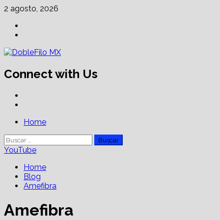
Skip
2 agosto, 2026
to
Facebook
content
Linkedin
Connect with Us
Facebook
Linkedin
Primary
Home
Menu
Buscar:
YouTube
Home
Blog
Amefibra
Amefibra