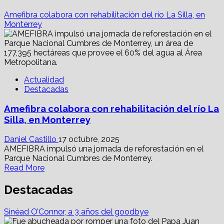
Amefibra colabora con rehabilitación del río La Silla, en
Monterrey
Actualidad
Destacadas
Amefibra colabora con rehabilitación del río La
Silla, en Monterrey
Daniel Castillo
17 octubre, 2025
AMEFIBRA impulsó una jornada de reforestación en el
Parque Nacional Cumbres de Monterrey.
Read
Read More
more
about
Destacadas
Amefibra
colabora
Sinéad O’Connor, a 3 años del goodbye
con