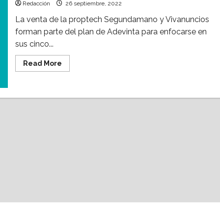
Redacción
26 septiembre, 2022
La venta de la proptech Segundamano y Vivanuncios
forman parte del plan de Adevinta para enfocarse en
sus cinco...
Read
Read More
more
about
¿Nueva
mega
proptech?
Venden
Vivanuncios
y
segundamano
a
Inmuebles
24