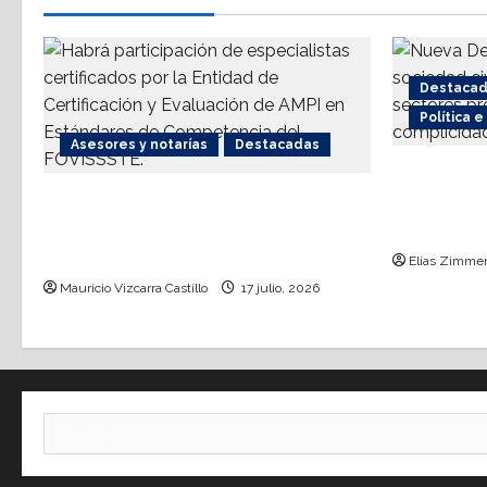
Destaca
Política 
Asesores y notarías
Destacadas
Nueva De
AMPI Y Fovissste facilitarán
coalición
talleres para el otorgamiento de
terrorism
hipotecas
Elías Zimme
Mauricio Vizcarra Castillo
17 julio, 2026
Buscar: