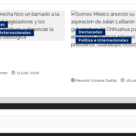
das
Destacadas
e Internacionales
Política e Internacionales
recha respalda
 internacional contra el
Somos MX abre puerta 
o
comunidad mormona; c
por gobierno de Chihu
rman
17 julio, 2026
Mauricio Vizcarra Castillo
16 jul