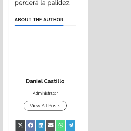
perderá la palidez.
ABOUT THE AUTHOR
Daniel Castillo
Administrator
View All Posts
Share
Share
Share
Share
Share
Share
X
Facebook
LinkedIn
Email
WhatsApp
Telegram