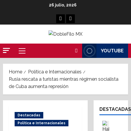
Skip
26 julio, 2026
to
content
Facebook
Linkedin
YOUTUBE
Primary
Menu
Home
Política e Internacionales
Rusia rescata a turistas mientras régimen socialista
de Cuba aumenta represión
DESTACADAS
Destacadas
Asesores
Política e Internacionales
Destaca