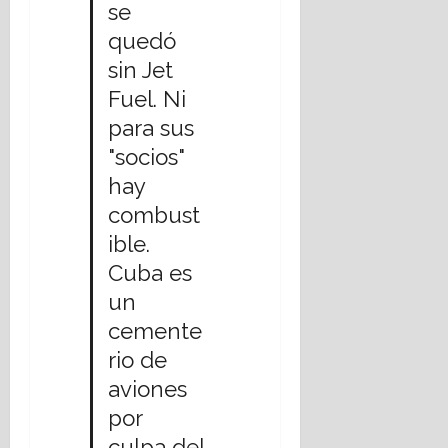
se
16
julio,
quedó
2026
sin Jet
Fuel. Ni
para sus
"socios"
hay
combust
ible.
Cuba es
un
cemente
rio de
aviones
por
culpa del