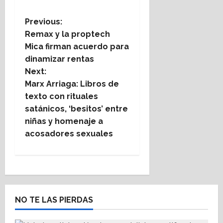
on
on
on
on
on
on
(Twitter)
P
Previous:
Remax y la proptech
o
Mica firman acuerdo para
s
dinamizar rentas
t
Next:
Marx Arriaga: Libros de
n
texto con rituales
a
satánicos, ‘besitos’ entre
v
niñas y homenaje a
acosadores sexuales
i
g
a
t
NO TE LAS PIERDAS
i
o