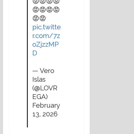
😡😡😡😡
😡😡😡😡
😡😡
pic.twitte
r.com/7z
oZjzzMP
D
— Vero
Islas
(@LOVR
EGA)
February
13, 2026