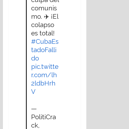
comunis
mo. ✈️ ¡El
colapso
es total!
#CubaEs
tadoFalli
do
pic.twitte
r.com/lh
2ldbHrh
V
—
PolitiCra
ck,