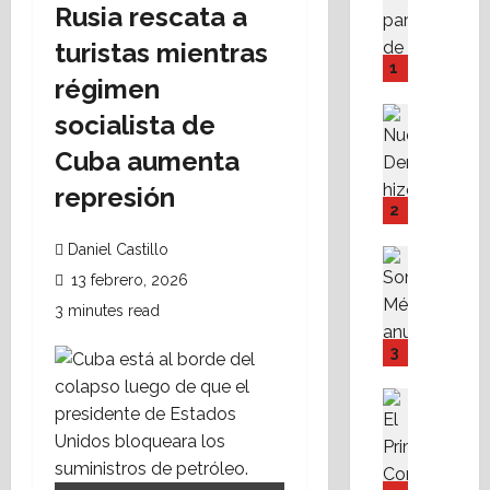
Rusia rescata a
A
M
turistas mientras
P
1
régimen
I
Y
Destaca
socialista de
F
Política 
N
Cuba aumenta
o
u
v
represión
e
i
2
v
s
Daniel Castillo
a
s
Destaca
D
Política 
s
13 febrero, 2026
S
e
t
3 minutes read
o
r
e
m
e
f
3
o
c
a
s
h
c
Destaca
M
Fe
a
i
A
X
r
l
l
a
e
i
i
b