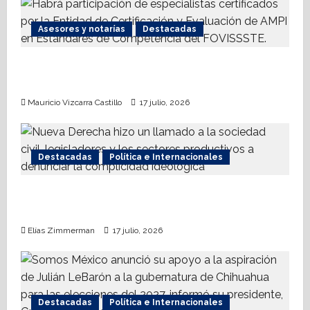
n
Asesores y notarías
Destacadas
AMPI Y Fovissste facilitarán talleres para el
otorgamiento de hipotecas
Mauricio Vizcarra Castillo
17 julio, 2026
Destacadas
Política e Internacionales
Nueva Derecha respalda coalición
internacional contra el terrorismo
Elías Zimmerman
17 julio, 2026
Destacadas
Política e Internacionales