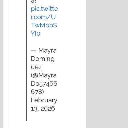
a?
pic.twitte
r.com/U
TwMopS
YI0
— Mayra
Doming
uez
(@Mayra
Do57466
678)
February
13, 2026