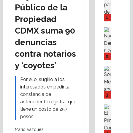
A
Público de la
M
P
Propiedad
1
I
CDMX suma 90
Y
Destaca
F
Política 
denuncias
N
o
u
v
contra notarios
e
i
2
v
s
y ‘coyotes’
a
s
Destaca
D
Política 
s
Por ello, sugirió a los
S
e
t
o
interesados en pedir la
r
e
m
e
f
constancia de
3
o
c
a
antecedente registral que
s
h
c
Destaca
tiene un costo de 257
M
Fe
a
i
pesos.
A
X
r
l
l
a
e
i
Mario Vázquez
i
b
s