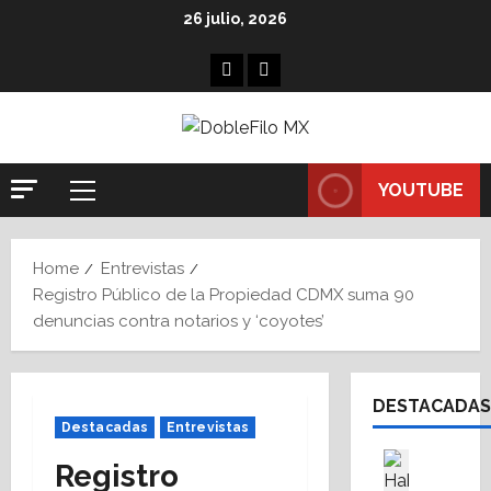
Skip
26 julio, 2026
to
content
Facebook
Linkedin
YOUTUBE
Primary
Menu
Home
Entrevistas
Registro Público de la Propiedad CDMX suma 90
denuncias contra notarios y ‘coyotes’
DESTACADAS
Destacadas
Entrevistas
Asesores
Registro
Destaca