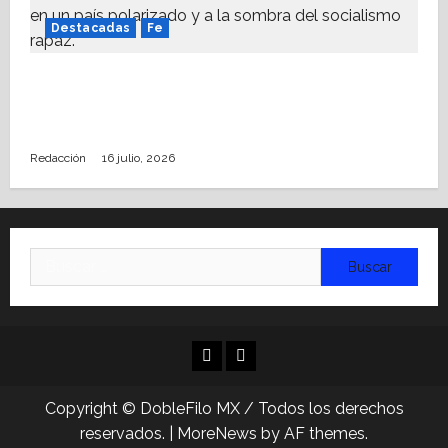
Destacadas
Fe
Alistan Conversatorio Nacional para
Periodistas Cristianos; abordar temáticas
sociales, reto
Redacción
16 julio, 2026
Buscar:
Facebook
Linkedin
Copyright © DobleFilo MX / Todos los derechos
reservados.
|
MoreNews
by AF themes.