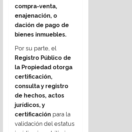
C
b
r
s
compra-venta,
g
r
i
i
17
i
i
e
s
enajenación, o
julio,
o
s
r
m
2026
dación de pago de
s
t
n
o
o
i
o
bienes inmuebles.
17
s
a
d
julio,
,
n
e
Por su parte, el
2026
¿
o
C
Registro Público de
c
s
h
u
;
i
la Propiedad otorga
e
a
h
certificación,
s
b
u
t
o
a
consulta y registro
i
r
h
de hechos, actos
o
d
u
n
a
jurídicos, y
a
a
r
16
certificación
para la
n
t
julio,
e
validación del estatus
e
2026
l
m