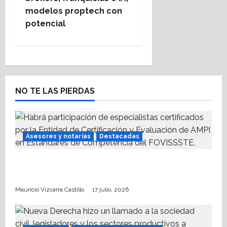
v
modelos proptech con
potencial
i
g
a
t
NO TE LAS PIERDAS
i
o
n
Asesores y notarías
Destacadas
AMPI Y Fovissste facilitarán talleres para el
otorgamiento de hipotecas
Mauricio Vizcarra Castillo
17 julio, 2026