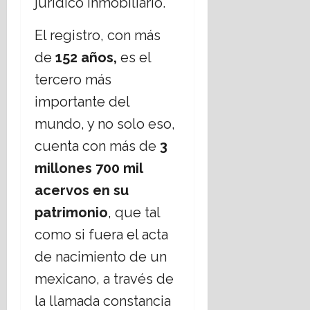
jurídico inmobiliario.
E
á
s
t
El registro, con más
t
i
a
de
152 años,
es el
c
d
a
tercero más
o
s
importante del
L
s
a
o
mundo, y no solo eso,
i
c
cuenta con más de
3
c
i
o
a
millones 700 mil
?
l
acervos en su
e
14
s
julio,
patrimonio
, que tal
,
2026
como si fuera el acta
r
e
de nacimiento de un
t
mexicano, a través de
o
la llamada constancia
16