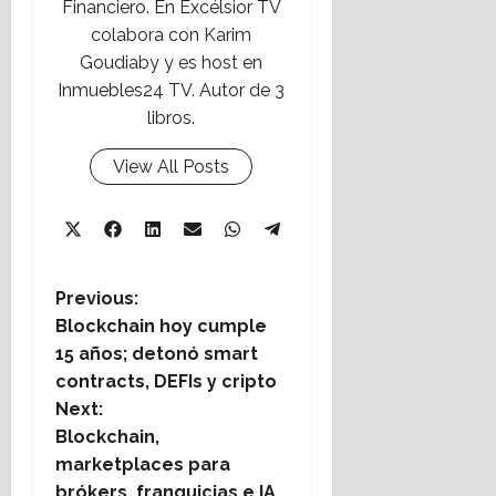
Financiero. En Excélsior TV
colabora con Karim
Goudiaby y es host en
Inmuebles24 TV. Autor de 3
libros.
View All Posts
Share
Share
Share
Share
Share
X
Facebook
LinkedIn
Email
WhatsApp
Share
on
on
on
on
on
Telegram
(Twitter)
on
P
Previous:
Blockchain hoy cumple
o
15 años; detonó smart
s
contracts, DEFIs y cripto
t
Next:
Blockchain,
n
marketplaces para
a
brókers, franquicias e IA,