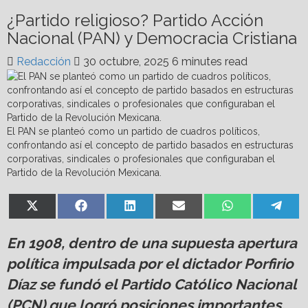
¿Partido religioso? Partido Acción
Nacional (PAN) y Democracia Cristiana
Redacción
30 octubre, 2025
6 minutes read
El PAN se planteó como un partido de cuadros políticos,
confrontando así el concepto de partido basados en estructuras
corporativas, sindicales o profesionales que configuraban el
Partido de la Revolución Mexicana.
Share
Share
Share
Share
Share
Shar
X
Facebook
LinkedIn
Email
WhatsApp
Tel
on
on
on
on
on
on
(Twitter)
En 1908, dentro de una supuesta apertura
política impulsada por el dictador Porfirio
Díaz se fundó el Partido Católico Nacional
(PCN) que logró posiciones importantes.