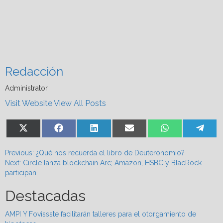
Redacción
Administrator
Visit Website
View All Posts
Share
Share
Share
Share
Share
Shar
X
Facebook
LinkedIn
Email
WhatsApp
Tel
on
on
on
on
on
on
(Twitter)
Post
Previous:
¿Qué nos recuerda el libro de Deuteronomio?
Next:
Circle lanza blockchain Arc; Amazon, HSBC y BlacRock
navigation
participan
Destacadas
AMPI Y Fovissste facilitarán talleres para el otorgamiento de