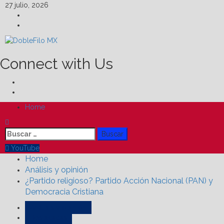
Skip
27 julio, 2026
to
Facebook
content
Linkedin
Connect with Us
Facebook
Linkedin
Primary
Home
Menu
Buscar:
YouTube
Home
Análisis y opinión
¿Partido religioso? Partido Acción Nacional (PAN) y
Democracia Cristiana
Análisis y opinión
Destacadas