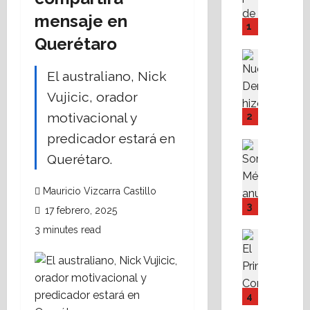
M
mensaje en
P
1
I
Querétaro
Y
Destaca
F
Política 
El australiano, Nick
N
o
Vujicic, orador
u
v
e
i
motivacional y
2
v
s
predicador estará en
a
s
Destaca
D
Querétaro.
Política 
s
S
e
t
o
r
e
Mauricio Vizcarra Castillo
m
e
f
3
17 febrero, 2025
o
c
a
3 minutes read
s
h
c
Destaca
M
Fe
a
i
A
X
r
l
l
a
e
i
i
b
s
t
4
s
r
p