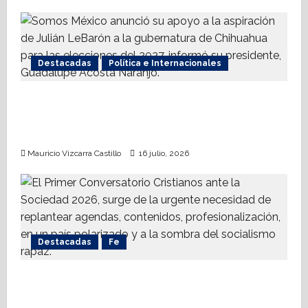
Destacadas
Política e Internacionales
Somos MX abre puerta a comunidad
mormona; competirá por gobierno de
Chihuahua
Mauricio Vizcarra Castillo
16 julio, 2026
Destacadas
Fe
Alistan Conversatorio Nacional para
Periodistas Cristianos; abordar temáticas