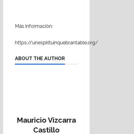
Más información:
:
https://unespirituinquebrantable.org/
Nick
Vujicic
ABOUT THE AUTHOR
compartirá
mensaje
en
Querétaro
Mauricio Vizcarra
Castillo