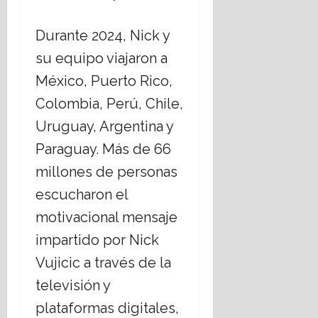
s
t
t
i
Durante 2024, Nick y
a
c
su equipo viajaron a
d
a
o
s
México, Puerto Rico,
L
s
Colombia, Perú, Chile,
a
o
i
c
Uruguay, Argentina y
c
i
Paraguay. Más de 66
o
a
?
l
millones de personas
e
escucharon el
s
14
,
julio,
motivacional mensaje
2026
r
impartido por Nick
e
Vujicic a través de la
t
o
televisión y
plataformas digitales,
16