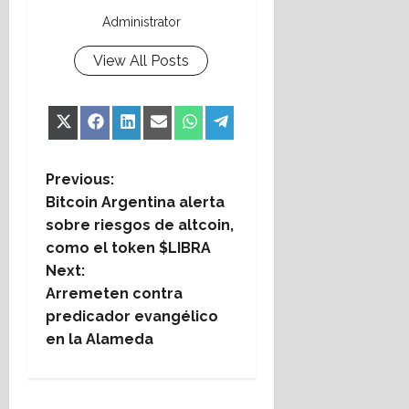
Administrator
View All Posts
Share
Share
Share
Share
Share
Share
X
Facebook
LinkedIn
Email
WhatsApp
Telegram
on
on
on
on
on
on
(Twitter)
P
Previous:
Bitcoin Argentina alerta
o
sobre riesgos de altcoin,
como el token $LIBRA
s
Next:
t
Arremeten contra
predicador evangélico
n
en la Alameda
a