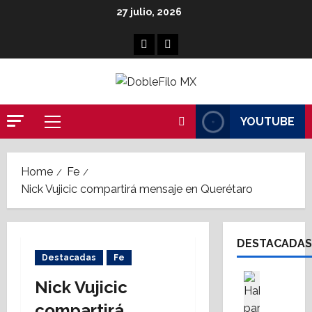
Skip
27 julio, 2026
to
content
Facebook
Linkedin
YOUTUBE
Primary
Menu
Home
Fe
Nick Vujicic compartirá mensaje en Querétaro
DESTACADAS
Destacadas
Fe
Asesores
Nick Vujicic
Destaca
A
compartirá