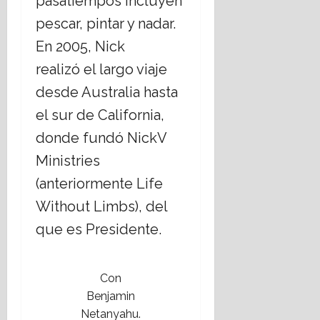
pasatiempos incluyen
r
i
i
i
i
e
s
pescar, pintar y nadar.
17
o
s
r
m
julio,
En 2005, Nick
s
t
n
o
2026
o
i
o
realizó el largo viaje
s
a
d
17
desde Australia hasta
,
n
e
julio,
¿
o
C
el sur de California,
2026
c
s
h
donde fundó NickV
u
;
i
e
a
Ministries
h
s
b
u
(anteriormente Life
t
o
a
i
Without Limbs), del
r
h
o
d
u
que es Presidente.
n
a
a
a
r
n
t
16
Con
e
e
julio,
Benjamin
l
m
2026
Netanyahu.
E
á