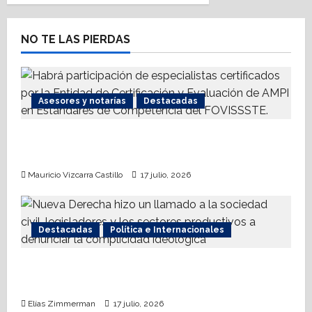
v
i
NO TE LAS PIERDAS
g
a
Asesores y notarías
Destacadas
t
AMPI Y Fovissste facilitarán talleres para el
i
otorgamiento de hipotecas
o
Mauricio Vizcarra Castillo
17 julio, 2026
n
Destacadas
Política e Internacionales
Nueva Derecha respalda coalición
internacional contra el terrorismo
Elías Zimmerman
17 julio, 2026