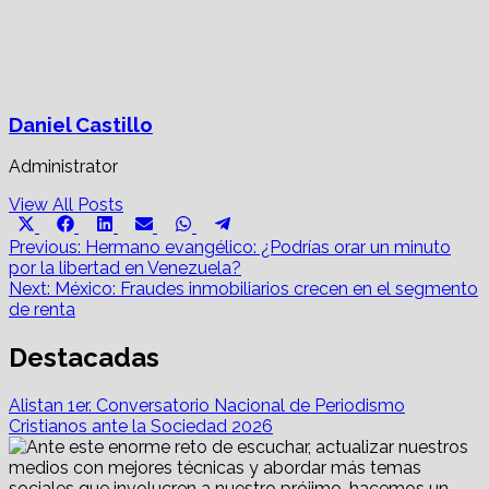
Daniel Castillo
Administrator
View All Posts
Share
Share
Share
Share
Share
Share
X
Facebook
LinkedIn
Email
WhatsApp
Telegram
on
on
on
on
on
on
Post
(Twitter)
Previous:
Hermano evangélico: ¿Podrías orar un minuto
por la libertad en Venezuela?
navigation
Next:
México: Fraudes inmobiliarios crecen en el segmento
de renta
Destacadas
Alistan 1er. Conversatorio Nacional de Periodismo
Cristianos ante la Sociedad 2026