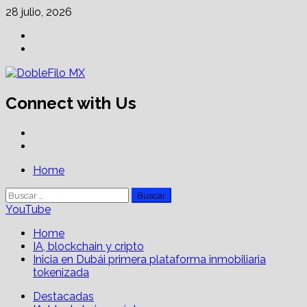
Skip
28 julio, 2026
to
Facebook
content
Linkedin
Connect with Us
Facebook
Linkedin
Primary
Home
Menu
Buscar:
YouTube
Home
IA, blockchain y cripto
Inicia en Dubái primera plataforma inmobiliaria
tokenizada
Destacadas