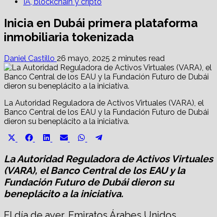
IA, blockchain y cripto
Inicia en Dubái primera plataforma
inmobiliaria tokenizada
Daniel Castillo
26 mayo, 2025
2 minutes read
La Autoridad Reguladora de Activos Virtuales (VARA), el
Banco Central de los EAU y la Fundación Futuro de Dubái
dieron su beneplácito a la iniciativa.
Share
Share
Share
Share
Share
Share
X
Facebook
LinkedIn
Email
WhatsApp
Telegram
on
on
on
on
on
on
(Twitter)
La Autoridad Reguladora de Activos Virtuales
(VARA), el Banco Central de los EAU y la
Fundación Futuro de Dubái dieron su
beneplácito a la iniciativa.
El día de ayer, Emiratos Árabes Unidos