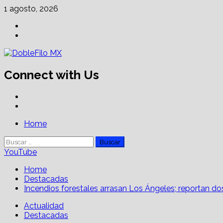
Skip
1 agosto, 2026
to
Facebook
content
Linkedin
Connect with Us
Facebook
Linkedin
Primary
Home
Menu
Buscar:
YouTube
Home
Destacadas
Incendios forestales arrasan Los Ángeles; reportan d
Actualidad
Destacadas