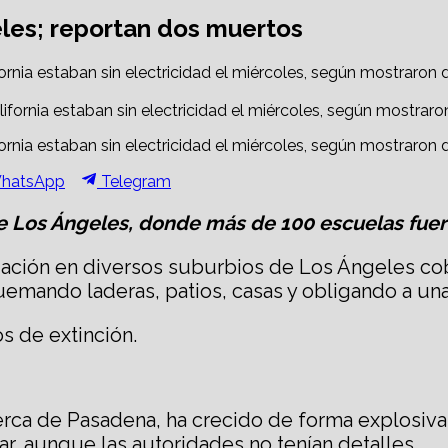
eles; reportan dos muertos
ornia estaban sin electricidad el miércoles, según mostraro
ornia estaban sin electricidad el miércoles, según mostraro
hare
Share
hatsApp
Telegram
n
on
e Los Ángeles, donde más de 100 escuelas fuero
gación en diversos suburbios de Los Ángeles cob
uemando laderas, patios, casas y obligando a u
s de extinción.
cerca de Pasadena, ha crecido de forma explosiva
ar, aunque las autoridades no tenían detalles.