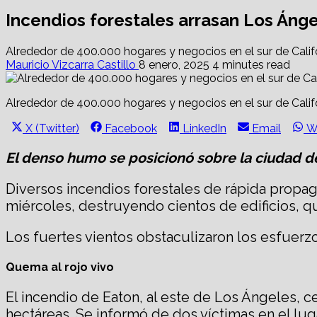
Incendios forestales arrasan Los Áng
Alrededor de 400.000 hogares y negocios en el sur de Calif
Mauricio Vizcarra Castillo
8 enero, 2025
4 minutes read
Alrededor de 400.000 hogares y negocios en el sur de Calif
Share
Share
Share
Share
S
X (Twitter)
Facebook
LinkedIn
Email
W
on
on
on
on
o
El denso humo se posicionó sobre la ciudad d
Diversos incendios forestales de rápida propa
miércoles, destruyendo cientos de edificios, q
Los fuertes vientos obstaculizaron los esfuerzo
Quema al rojo vivo
El incendio de Eaton, al este de Los Ángeles, 
hectáreas. Se informó de dos víctimas en el lug