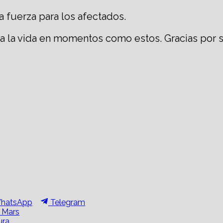
la fuerza para los afectados.
 la vida en momentos como estos. Gracias por s
hare
Share
hatsApp
Telegram
n
on
o Mars
ura