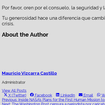
Por
favor, oren por el consuelo, la seguridad y 
Tu generosidad hace una diferencia que cambia
crisis.
About the Author
Mauricio Vizcarra Castillo
Administrator
View All Posts
Share
Share
Share
Share
S
X (Twitter)
Facebook
LinkedIn
Email
W
on
on
on
on
o
Post
Previous:
Inside NASA’s Plans for the First Human Mission t
Next:
The Washington Post censura a periodista por caricat