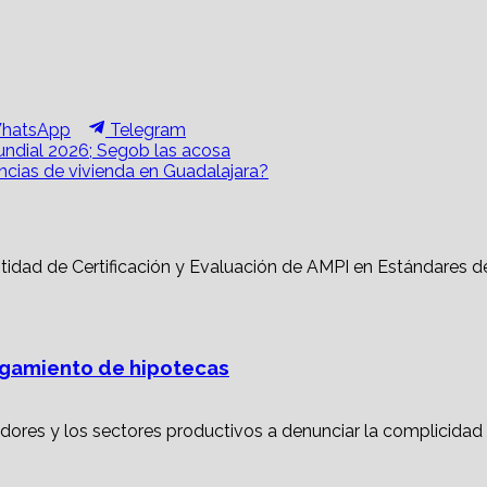
hare
Share
hatsApp
Telegram
n
on
ndial 2026; Segob las acosa
ncias de vivienda en Guadalajara?
torgamiento de hipotecas