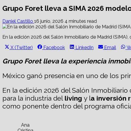
Grupo Foret lleva a SIMA 2026 modelo
Daniel Castillo
16 junio, 2026
4 minutes read
En la edición 2026 del Salón Inmobiliario de Madrid (SIMA), 
Share
Share
Share
Share
S
X (Twitter)
Facebook
LinkedIn
Email
W
on
on
on
on
o
Grupo Foret lleva la experiencia inmobi
México ganó presencia en uno de los princ
En la edición 2026 del Salón Inmobiliari
para la industria del
living
y l
a inversión 
como ponente dentro del programa oficia
Ana
Cristina