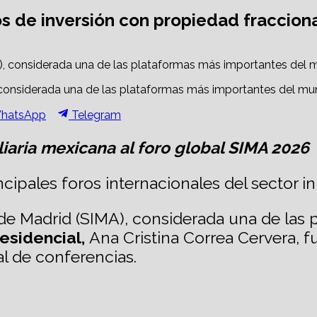
s de inversión con propiedad fraccion
considerada una de las plataformas más importantes del mundo 
hare
Share
hatsApp
Telegram
n
on
liaria mexicana al foro global SIMA 2026
ipales foros internacionales del sector in
o de Madrid (SIMA), considerada una de la
residencial,
Ana Cristina Correa Cervera, f
l de conferencias.