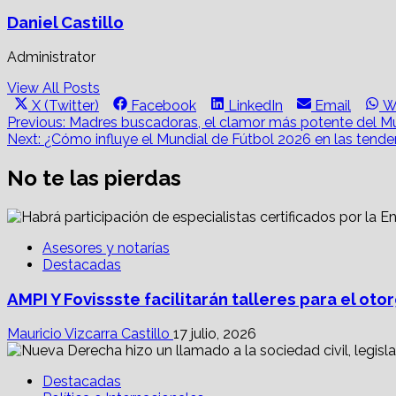
Daniel Castillo
Administrator
View All Posts
Share
Share
Share
Share
S
X (Twitter)
Facebook
LinkedIn
Email
W
on
on
on
on
o
Post
Previous:
Madres buscadoras, el clamor más potente del Mu
Next:
¿Cómo influye el Mundial de Fútbol 2026 en las tende
navigation
No te las pierdas
Asesores y notarías
Destacadas
AMPI Y Fovissste facilitarán talleres para el o
Mauricio Vizcarra Castillo
17 julio, 2026
Destacadas