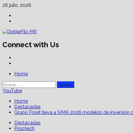
Skip
26 julio, 2026
to
Facebook
content
Linkedin
Connect with Us
Facebook
Linkedin
Primary
Home
Menu
Buscar:
YouTube
Home
Destacadas
Grupo Foret lleva a SIMA 2026 modelos de inversión 
Destacadas
Proptech