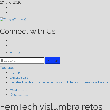
Skip
27 julio, 2026
to
Facebook
content
Linkedin
Connect with Us
Facebook
Linkedin
Primary
Home
Menu
Buscar:
YouTube
Home
Destacadas
FemTech vislumbra retos en la salud de las mujeres de Latam
Actualidad
Destacadas
FemTech vislumbra retos