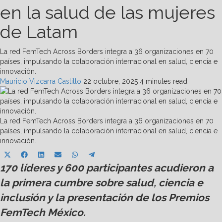
en la salud de las mujeres
de Latam
La red FemTech Across Borders integra a 36 organizaciones en 70
países, impulsando la colaboración internacional en salud, ciencia e
innovación.
Mauricio Vizcarra Castillo
22 octubre, 2025
4 minutes read
La red FemTech Across Borders integra a 36 organizaciones en 70
países, impulsando la colaboración internacional en salud, ciencia e
innovación.
Share
Share
Share
Share
Share
Share
X
Facebook
LinkedIn
Email
WhatsApp
Telegram
on
on
on
on
on
on
170 líderes y 600 participantes acudieron a
(Twitter)
la primera cumbre sobre salud, ciencia e
inclusión y la presentación de los Premios
FemTech México.