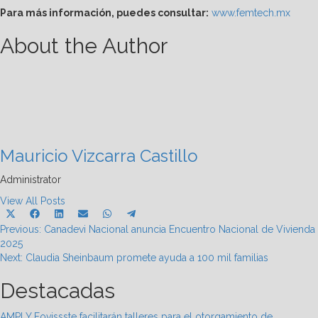
Para más información, puedes consultar:
www.femtech.mx
About the Author
Mauricio Vizcarra Castillo
Administrator
View All Posts
Share
Share
Share
Share
Share
Share
X
Facebook
LinkedIn
Email
WhatsApp
Telegram
Post
on
on
on
on
on
on
Previous:
(Twitter)
Canadevi Nacional anuncia Encuentro Nacional de Vivienda
2025
navigation
Next:
Claudia Sheinbaum promete ayuda a 100 mil familias
Destacadas
AMPI Y Fovissste facilitarán talleres para el otorgamiento de