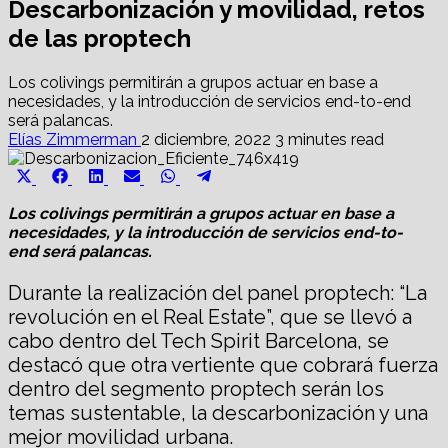
Descarbonización y movilidad, retos
de las proptech
Los colivings permitirán a grupos actuar en base a
necesidades, y la introducción de servicios end-to-end
será palancas.
Elías Zimmerman
2 diciembre, 2022
3 minutes read
Share
Share
Share
Share
Share
Share
X
Facebook
LinkedIn
Email
WhatsApp
Telegram
on
on
on
on
on
on
(Twitter)
Los colivings permitirán a grupos actuar en base a
necesidades, y la introducción de servicios end-to-
end será palancas.
Durante la realización del panel proptech: “La
revolución en el Real Estate”, que se llevó a
cabo dentro del Tech Spirit Barcelona, se
destacó que otra vertiente que cobrará fuerza
dentro del segmento proptech serán los
temas sustentable, la descarbonización y una
mejor movilidad urbana.