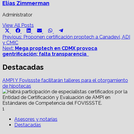
Elías Zimmerman
Administrator
View All Posts
Share
Share
Share
Share
Share
Share
X
Facebook
LinkedIn
Email
WhatsApp
Telegram
on
on
on
on
on
on
Post
(Twitter)
Previous:
Proponen certificación proptech a Canadevi, ADI
y CMIC
navigation
Next:
Mega proptech en CDMX provoca
gentrificación; falta transparencia
Destacadas
AMPI Y Fovissste facilitarán talleres para el otorgamiento
de hipotecas
1
Asesores y notarías
Destacadas