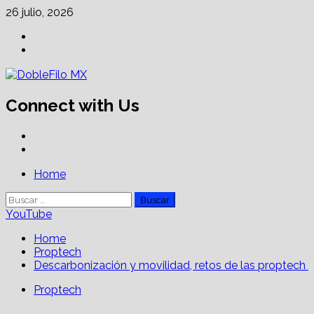
Skip
26 julio, 2026
to
Facebook
content
Linkedin
Connect with Us
Facebook
Linkedin
Primary
Home
Menu
Buscar:
YouTube
Home
Proptech
Descarbonización y movilidad, retos de las proptech
Proptech