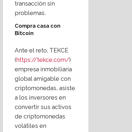
n
t
transacción sin
16
e
e
julio,
problemas.
l
m
2026
E
á
Compra casa con
s
t
t
Bitcoin
i
a
c
d
a
Ante el reto, TEKCE
o
s
L
(
https://tekce.com/
)
s
a
o
empresa inmobiliaria
i
c
global amigable con
c
i
o
a
criptomonedas, asiste
?
l
a los inversores en
e
s
14
convertir sus activos
,
julio,
de criptomonedas
2026
r
e
volátiles en
t