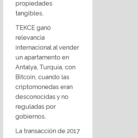
propiedades
o
tangibles.
16
julio,
TEKCE ganó
2026
relevancia
internacional al vender
un apartamento en
Antalya, Turquía, con
Bitcoin, cuando las
criptomonedas eran
desconocidas y no
reguladas por
gobiernos.
La transacción de 2017