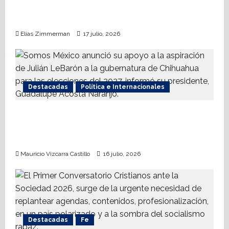
Nueva Derecha respalda coalición
internacional contra el terrorismo
Elías Zimmerman
17 julio, 2026
Destacadas
Política e Internacionales
Somos MX abre puerta a comunidad
mormona; competirá por gobierno de
Chihuahua
Mauricio Vizcarra Castillo
16 julio, 2026
Destacadas
Fe