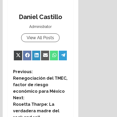
Daniel Castillo
Administrator
View All Posts
Share
Share
Share
Share
Share
Share
X
Facebook
LinkedIn
Email
WhatsApp
Telegram
on
on
on
on
on
on
(Twitter)
P
Previous:
Renegociación del TMEC,
o
factor de riesgo
económico para México
s
Next:
t
Rosetta Tharpe: La
verdadera madre del