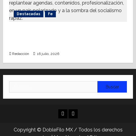
Destacadas
Fe
Alistan Conversatorio Nacional para
Periodistas Cristianos; abordar temáticas
sociales, reto
Redacción
16 julio, 2026
Buscar:
Facebook
Linkedin
Copyright © DobleFilo MX / Todos los derechos