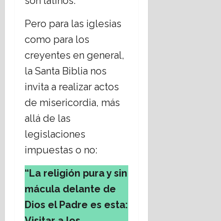
son latinos.
Pero para las iglesias
como para los
creyentes en general,
la Santa Biblia nos
invita a realizar actos
de misericordia, más
allá de las
legislaciones
impuestas o no:
“La religión pura y sin
mácula delante de
Dios el Padre es esta:
Visitar a los