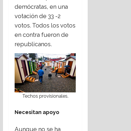
t
demócratas, en una
o
votación de 33 -2
votos. Todos los votos
16
julio,
en contra fueron de
2026
republicanos.
Techos provisionales.
Necesitan apoyo
Aunque no se ha