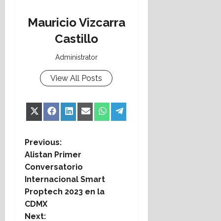
Mauricio Vizcarra
Castillo
Administrator
View All Posts
Share
Share
Share
Share
Share
Share
X
Facebook
LinkedIn
Email
WhatsApp
Telegram
on
on
on
on
on
on
(Twitter)
P
Previous:
Alistan Primer
o
Conversatorio
Internacional Smart
s
Proptech 2023 en la
t
CDMX
Next: