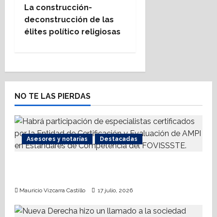
n
La construcción-
deconstrucción de las
a
élites político religiosas
v
i
g
NO TE LAS PIERDAS
a
t
Asesores y notarías
Destacadas
i
AMPI Y Fovissste facilitarán talleres para el
o
otorgamiento de hipotecas
n
Mauricio Vizcarra Castillo
17 julio, 2026