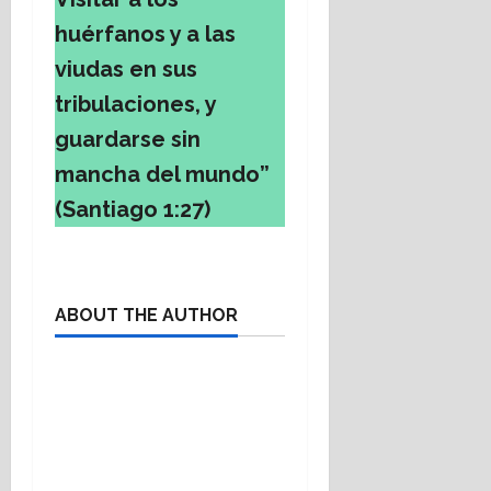
huérfanos y a las
viudas en sus
tribulaciones, y
guardarse sin
mancha del mundo”
(Santiago 1:27)
ABOUT THE AUTHOR