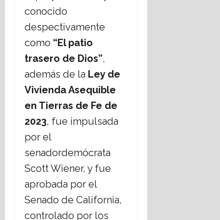
a
r
conocido
n
t
16
e
e
julio,
despectivamente
l
m
2026
como
“El patio
E
á
s
t
trasero de Dios”
,
t
i
además de la
Ley de
a
c
d
a
Vivienda Asequible
o
s
en Tierras de Fe de
L
s
a
2023
, fue impulsada
o
i
c
por el
c
i
senadordemócrata
o
a
?
l
Scott Wiener, y fue
e
aprobada por el
s
14
,
julio,
Senado de California,
2026
r
controlado por los
e