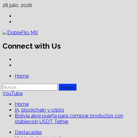
Skip
28 julio, 2026
to
Facebook
content
Linkedin
Connect with Us
Facebook
Linkedin
Primary
Home
Menu
Buscar:
YouTube
Home
IA, blockchain y cripto
Bolivia abre puerta para comprar productos con
stablecoin USDT Tether
Destacadas