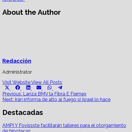
About the Author
Redacción
Administrator
Visit Website
View All Posts
Share
Share
Share
Share
Share
Share
X
Facebook
LinkedIn
Email
WhatsApp
Telegram
on
on
on
on
on
on
Post
(Twitter)
Previous:
Lanza BMV la Fibra E Fiemex
Next:
Irán informa de alto al fuego si Israel lo hace
navigation
Destacadas
AMPI Y Fovissste facilitarán talleres para el otorgamiento
de hipotecas