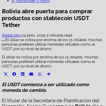
IA, blockchain y cripto
Bolivia abre puerta para comprar
productos con stablecoin USDT
Tether
Redacción
24 junio, 2025
2 minutes read
El dólar se cotiza por encima de los 15 dólares, muchas
personas prefieren utilizar monedas virtuales como el
USDT, por su nivel de ahorro.
Share
Share
Share
Share
Share
Share
X
Facebook
LinkedIn
Email
WhatsApp
Telegram
on
on
on
on
on
on
(Twitter)
El USDT comienza a ser utilizado como
moneda de cambio.
El titular de la Secretaría de Planificación del