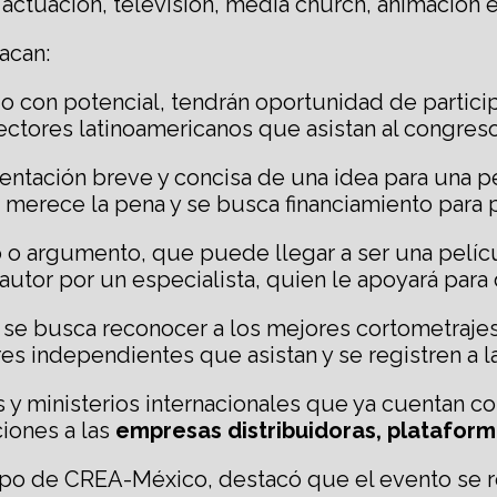
, actuación, televisión, media church, animación e
acan:
es o con potencial, tendrán oportunidad de partici
ectores latinoamericanos que asistan al congreso
entación breve y concisa de una idea para una pel
 merece la pena y se busca financiamiento para 
ato o argumento, que puede llegar a ser una pelíc
autor por un especialista, quien le apoyará para 
 se busca reconocer a los mejores cortometrajes
s independientes que asistan y se registren a l
as y ministerios internacionales que ya cuentan c
iones a las
empresas distribuidoras, platafor
po de CREA-México, destacó que el evento se rea