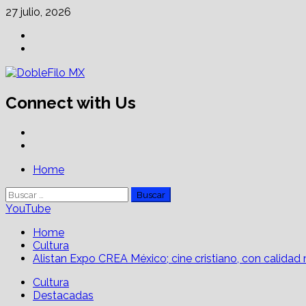
Skip
27 julio, 2026
to
Facebook
content
Linkedin
Connect with Us
Facebook
Linkedin
Primary
Home
Menu
Buscar:
YouTube
Home
Cultura
Alistan Expo CREA México; cine cristiano, con calidad
Cultura
Destacadas