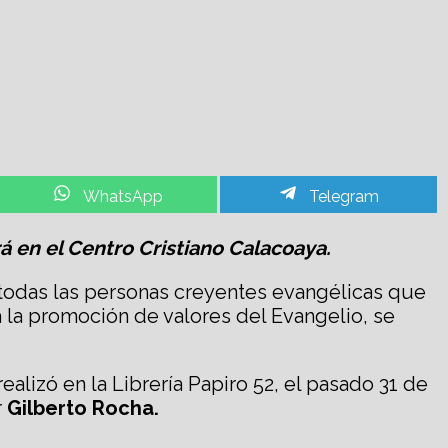
Share
Share
WhatsApp
Telegram
on
on
rá en el Centro Cristiano Calacoaya.
a todas las personas creyentes evangélicas que
ra la promoción de valores del Evangelio, se
alizó en la Librería Papiro 52, el pasado 31 de
r
Gilberto Rocha.