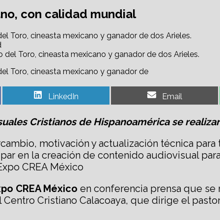
ano, con calidad mundial
el Toro, cineasta mexicano y ganador de dos Arieles.
d
del Toro, cineasta mexicano y ganador de
Share
Share
LinkedIn
Email
on
on
suales Cristianos
de
Hispano
a
mérica
se realiza
rcambio, motivación y actualización técnica par
ticipar en la creación de contenido audiovisual pa
la Expo CREA México
xpo CREA México
en conferencia prensa que se re
l Centro Cristiano Calacoaya, que dirige el pasto