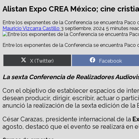
Alistan Expo CREA México; cine cristi
Entre los exponentes de la Conferencia se encuentra Paco d
Mauricio Vizcarra Castillo
3 septiembre, 2024
5 minutes rea
Entre los exponentes de la Conferencia se encuentra Paco 
Share
Share
X (Twitter)
Facebook
on
on
La sexta
Conferencia
d
e Realizadores Audiovi
Con el objetivo de establecer espacios de inte
desean producir, dirigir, escribir, actuar o par
anunció la realización de la sexta edición de 
César Carazas, presidente internacional de la
E
agosto, destacó que el evento se realizará en e