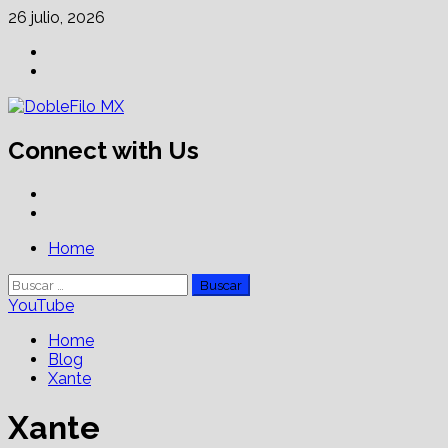
Skip
26 julio, 2026
to
Facebook
content
Linkedin
Connect with Us
Facebook
Linkedin
Primary
Home
Menu
Buscar:
YouTube
Home
Blog
Xante
Xante