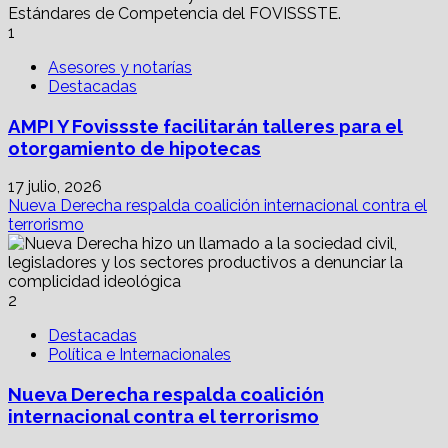
85%
a
1
la
proptech
Asesores y notarías
Xante
Destacadas
durante
el
AMPI Y Fovissste facilitarán talleres para el
1S23
otorgamiento de hipotecas
17 julio, 2026
Nueva Derecha respalda coalición internacional contra el
terrorismo
2
Destacadas
Política e Internacionales
Nueva Derecha respalda coalición
internacional contra el terrorismo