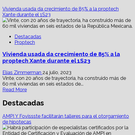
Vivienda usada da crecimiento de 85% a la proptech
Xante durante el 1S23
Destacadas
Proptech
Vivienda usada da crecimiento de 85% a la
proptech Xante durante el 1S23
Elías Zimmerman
24 julio, 2023
Vinte, con 20 años de trayectoria, ha construido más de
60 mil viviendas en seis estados de...
Read
Read More
more
about
Destacadas
Vivienda
usada
AMPI Y Fovissste facilitarán talleres para el otorgamiento
da
de hipotecas
crecimiento
de