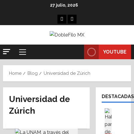
Skip
27 julio, 2026
to
content
Facebook
Linkedin
YOUTUBE
Primary
Menu
Home
Blog
Universidad de Zúrich
DESTACADAS
Universidad de
Zúrich
Asesores
Destaca
A
M