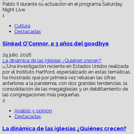
la
granja’
cautivó
1
a
C.S.
Cultura
Lewis
Destacadas
y
combatió
Sinéad O’Connor, a 3 años del goodbye
el
comunismo?
29 julio, 2026
La dinámica de las iglesias ¿Quiénes crecen?
2
Análisis y opinión
Destacadas
La dinámica de las iglesias ¿Quiénes crecen?