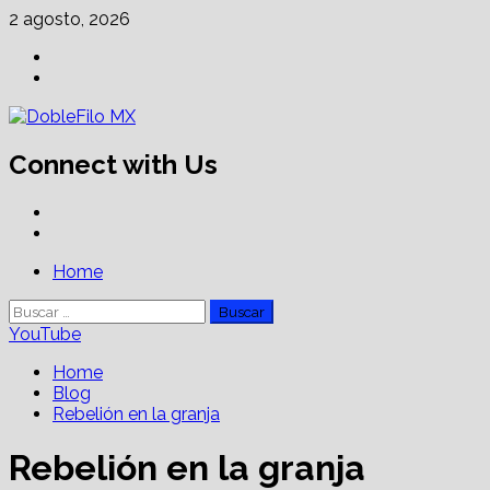
Skip
2 agosto, 2026
to
Facebook
content
Linkedin
Connect with Us
Facebook
Linkedin
Primary
Home
Menu
Buscar:
YouTube
Home
Blog
Rebelión en la granja
Rebelión en la granja