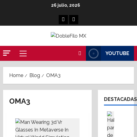
Skip
26 julio, 2026
to
content
Facebook
Linkedin
YOUTUBE
Primary
Menu
Home
Blog
OMA3
DESTACADAS
OMA3
Asesores
Destaca
A
M