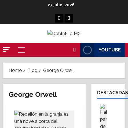
Skip
27 julio, 2026
to
content
Facebook
Linkedin
YOUTUBE
Primary
Menu
Home
Blog
George Orwell
DESTACADAS
George Orwell
Asesores
Destaca
A
M