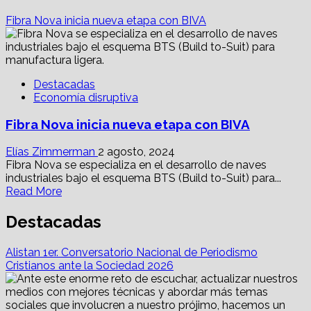
Fibra Nova inicia nueva etapa con BIVA
Destacadas
Economía disruptiva
Fibra Nova inicia nueva etapa con BIVA
Elías Zimmerman
2 agosto, 2024
Fibra Nova se especializa en el desarrollo de naves
industriales bajo el esquema BTS (Build to-Suit) para...
Read
Read More
more
about
Destacadas
Fibra
Nova
Alistan 1er. Conversatorio Nacional de Periodismo
inicia
Cristianos ante la Sociedad 2026
nueva
etapa
con
BIVA