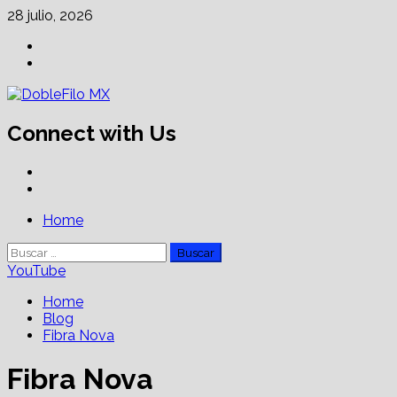
Skip
28 julio, 2026
to
Facebook
content
Linkedin
Connect with Us
Facebook
Linkedin
Primary
Home
Menu
Buscar:
YouTube
Home
Blog
Fibra Nova
Fibra Nova