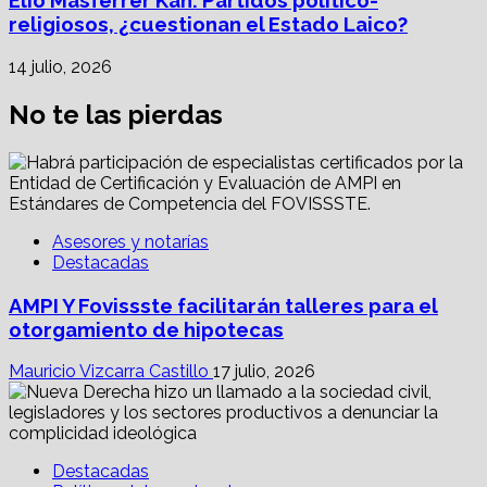
Elio Masferrer Kan: Partidos político-
religiosos, ¿cuestionan el Estado Laico?
14 julio, 2026
No te las pierdas
Asesores y notarías
Destacadas
AMPI Y Fovissste facilitarán talleres para el
otorgamiento de hipotecas
Mauricio Vizcarra Castillo
17 julio, 2026
Destacadas