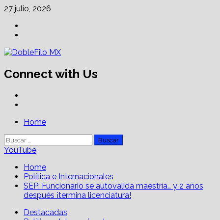
Skip
27 julio, 2026
to
Facebook
content
Linkedin
Connect with Us
Facebook
Linkedin
Primary
Home
Menu
Buscar:
YouTube
Home
Política e Internacionales
SEP: Funcionario se autovalida maestría… y 2 años
después ¡termina licenciatura!
Destacadas