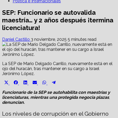
Política e Internacionales
SEP: Funcionario se autovalida
maestría… y 2 años después ¡termina
licenciatura!
Daniel Castillo
3 noviembre, 2025
5 minutes read
La SEP de Mario Delgado Carrillo, nuevamente está en el
ojo del huracán, tras mantener en su cargo a Israel
Jerónimo López.
Share
Share
Share
Share
Share
Share
X
Facebook
LinkedIn
Email
WhatsApp
Telegram
on
on
on
on
on
on
(Twitter)
Funcionario de la SEP se autohabilita con maestrías y
licenciaturas, mientras una protegida negocia plazas
,
denuncian.
Los niveles de corrupción en el Gobierno