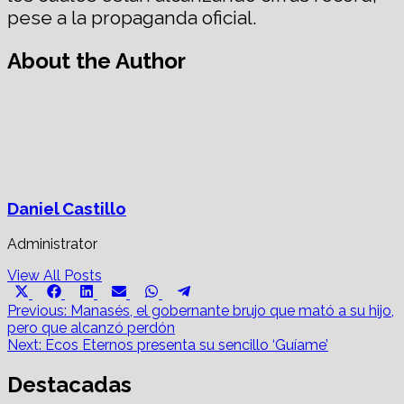
pese a la propaganda oficial.
About the Author
Daniel Castillo
Administrator
View All Posts
Share
Share
Share
Share
Share
Share
X
Facebook
LinkedIn
Email
WhatsApp
Telegram
on
on
on
on
on
on
Post
(Twitter)
Previous:
Manasés, el gobernante brujo que mató a su hijo,
pero que alcanzó perdón
navigation
Next:
Ecos Eternos presenta su sencillo ‘Guíame’
Destacadas