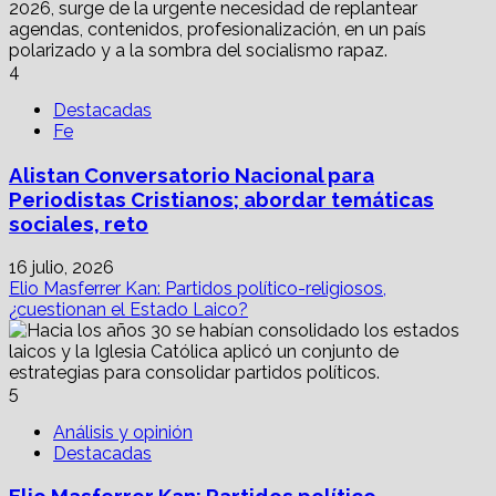
4
Destacadas
Fe
Alistan Conversatorio Nacional para
Periodistas Cristianos; abordar temáticas
sociales, reto
16 julio, 2026
Elio Masferrer Kan: Partidos político-religiosos,
¿cuestionan el Estado Laico?
5
Análisis y opinión
Destacadas