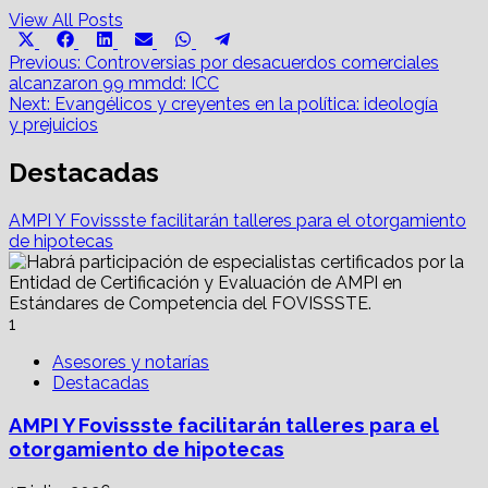
View All Posts
Share
Share
Share
Share
Share
Share
X
Facebook
LinkedIn
Email
WhatsApp
Telegram
on
on
on
on
on
on
Post
(Twitter)
Previous:
Controversias por desacuerdos comerciales
alcanzaron 99 mmdd: ICC
navigation
Next:
Evangélicos y creyentes en la política: ideología
y prejuicios
Destacadas
AMPI Y Fovissste facilitarán talleres para el otorgamiento
de hipotecas
1
Asesores y notarías
Destacadas
AMPI Y Fovissste facilitarán talleres para el
otorgamiento de hipotecas