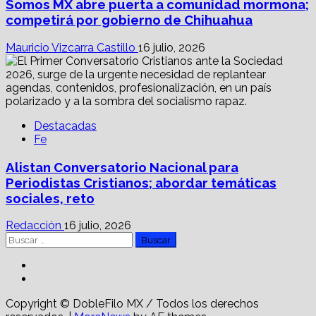
Somos MX abre puerta a comunidad mormona;
competirá por gobierno de Chihuahua
Mauricio Vizcarra Castillo
16 julio, 2026
Destacadas
Fe
Alistan Conversatorio Nacional para
Periodistas Cristianos; abordar temáticas
sociales, reto
Redacción
16 julio, 2026
Buscar:
Facebook
Linkedin
Copyright © DobleFilo MX / Todos los derechos