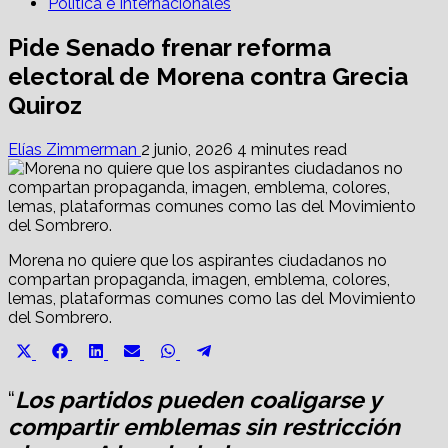
Política e Internacionales
Pide Senado frenar reforma
electoral de Morena contra Grecia
Quiroz
Elías Zimmerman
2 junio, 2026
4 minutes read
Morena no quiere que los aspirantes ciudadanos no
compartan propaganda, imagen, emblema, colores,
lemas, plataformas comunes como las del Movimiento
del Sombrero.
Share
Share
Share
Share
Share
Share
X
Facebook
LinkedIn
Email
WhatsApp
Telegram
on
on
on
on
on
on
(Twitter)
“
Los partidos pueden coaligarse y
compartir emblemas sin restricción