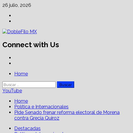
Skip
26 julio, 2026
to
Facebook
content
Linkedin
Connect with Us
Facebook
Linkedin
Primary
Home
Menu
Buscar:
YouTube
Home
Política e Internacionales
Pide Senado frenar reforma electoral de Morena
contra Grecia Quiroz
Destacadas