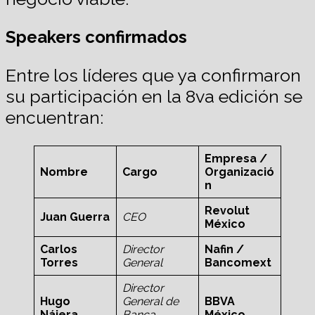
Speakers confirmados
Entre los líderes que ya confirmaron
su participación en la 8va edición se
encuentran:
Empresa /
Nombre
Cargo
Organizació
n
Revolut
Juan Guerra
CEO
México
Carlos
Director
Nafin /
Torres
General
Bancomext
Director
Hugo
General de
BBVA
Nájera
Banca
México