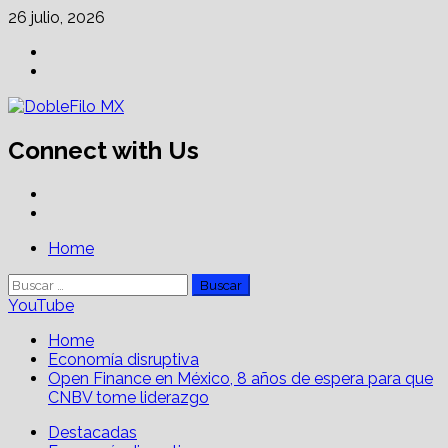
Skip
26 julio, 2026
to
Facebook
content
Linkedin
Connect with Us
Facebook
Linkedin
Primary
Home
Menu
Buscar:
YouTube
Home
Economía disruptiva
Open Finance en México, 8 años de espera para que
CNBV tome liderazgo
Destacadas