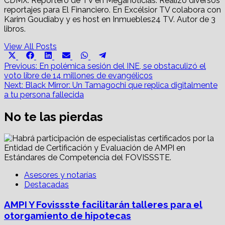
CDMX. Reportero de TV en Meganoticias. Realizó diversos
reportajes para El Financiero. En Excélsior TV colabora con
Karim Goudiaby y es host en Inmuebles24 TV. Autor de 3
libros.
View All Posts
Share
Share
Share
Share
Share
Share
X
Facebook
LinkedIn
Email
WhatsApp
Telegram
on
on
on
on
on
on
Post
(Twitter)
Previous:
En polémica sesión del INE, se obstaculizó el
voto libre de 14 millones de evangélicos
navigation
Next:
Black Mirror: Un Tamagochi que replica digitalmente
a tu persona fallecida
No te las pierdas
Asesores y notarías
Destacadas
AMPI Y Fovissste facilitarán talleres para el
otorgamiento de hipotecas