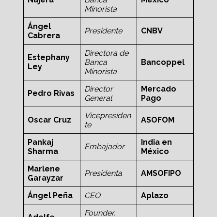
Minorista
Ángel
Presidente
CNBV
Cabrera
Directora de
Estephany
Banca
Bancoppel
Ley
Minorista
Director
Mercado
Pedro Rivas
General
Pago
Vicepresiden
Oscar Cruz
ASOFOM
te
Pankaj
India en
Embajador
Sharma
México
Marlene
Presidenta
AMSOFIPO
Garayzar
Ángel Peña
CEO
Aplazo
Founder,