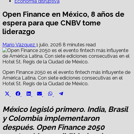
Economía disruptiva
Open Finance en México, 8 años de
espera para que CNBV tome
liderazgo
Mario Vázquez
1 julio, 2026
8 minutes read
Open Finance 2050 es el evento fintech más influyente de
América Latina. Con siete ediciones consecutivas en el
Hotel St. Regis de la Ciudad de México.
Share
Share
Share
Share
Share
Share
X
Facebook
LinkedIn
Email
WhatsApp
Telegram
on
on
on
on
on
on
(Twitter)
México legisló primero. India, Brasil
y Colombia implementaron
después. Open Finance 2050