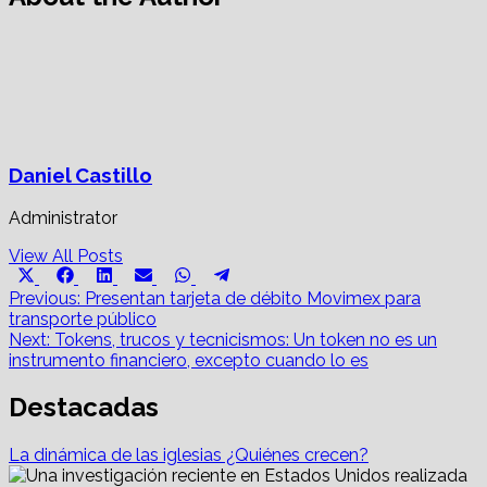
Daniel Castillo
Administrator
View All Posts
Share
Share
Share
Share
Share
Share
X
Facebook
LinkedIn
Email
WhatsApp
Telegram
on
on
on
on
on
on
Post
(Twitter)
Previous:
Presentan tarjeta de débito Movimex para
transporte público
navigation
Next:
Tokens, trucos y tecnicismos: Un token no es un
instrumento financiero, excepto cuando lo es
Destacadas
La dinámica de las iglesias ¿Quiénes crecen?