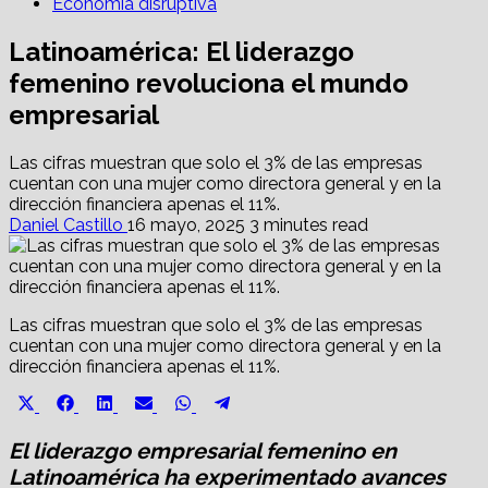
Economía disruptiva
Latinoamérica: El liderazgo
femenino revoluciona el mundo
empresarial
Las cifras muestran que solo el 3% de las empresas
cuentan con una mujer como directora general y en la
dirección financiera apenas el 11%.
Daniel Castillo
16 mayo, 2025
3 minutes read
Las cifras muestran que solo el 3% de las empresas
cuentan con una mujer como directora general y en la
dirección financiera apenas el 11%.
Share
Share
Share
Share
Share
Share
X
Facebook
LinkedIn
Email
WhatsApp
Telegram
on
on
on
on
on
on
(Twitter)
El liderazgo empresarial femenino en
Latinoamérica ha experimentado avances