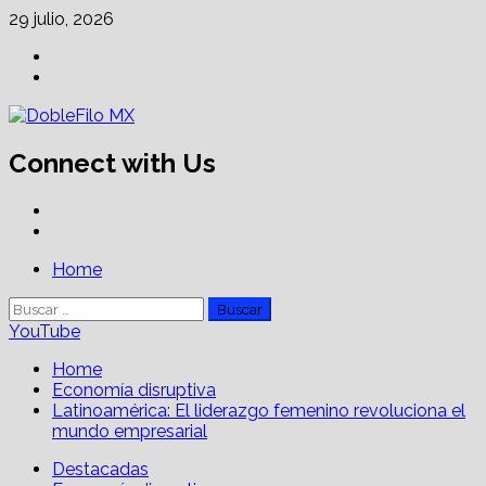
Skip
29 julio, 2026
to
Facebook
content
Linkedin
Connect with Us
Facebook
Linkedin
Primary
Home
Menu
Buscar:
YouTube
Home
Economía disruptiva
Latinoamérica: El liderazgo femenino revoluciona el
mundo empresarial
Destacadas