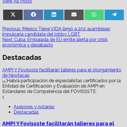
View All Posts
Share
Share
Share
Share
Share
Sha
X
Facebook
LinkedIn
Email
WhatsApp
Tel
on
on
on
on
on
on
(Twitter)
Post
Previous:
México Tiene VIDA llegó a 202 asambleas;
impulsaría candidata del lobby LGBT
navigation
Next:
Cuba: Embajada de EU emite alerta por crisis
económica y desabasto
Destacadas
AMPI Y Fovissste facilitarán talleres para el otorgamiento
de hipotecas
1
Asesores y notarías
Destacadas
AMPI Y Fovissste facilitarán talleres para el