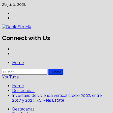
Skip
28 julio, 2026
to
Facebook
content
Linkedin
Connect with Us
Facebook
Linkedin
Primary
Home
Menu
Buscar:
YouTube
Home
Destacadas
Inventario de vivienda vertical creció 200% entre
2017 y 2024: 4S Real Estate
Destacadas