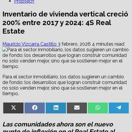
Proptech
Inventario de vivienda vertical creció
200% entre 2017 y 2024: 4S Real
Estate
Mauricio Vizcarra Castillo
3 febrero, 2026
4 minutes read
Para el sector inmobiliario, los datos sugieren un cambio
de fondo: los desarrollos que logran construir comunidad
no solo venden mejor, sino que se sostienen mejor en el
tiempo.
Share
Share
Share
Share
Share
Sha
X
Facebook
LinkedIn
Email
WhatsApp
Tel
on
on
on
on
on
on
(Twitter)
Las comunidades ahora son el nuevo
punto de inflexión en el Real Estate al