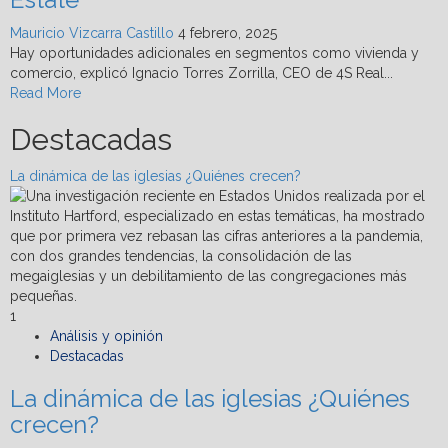
Estate
Mauricio Vizcarra Castillo
4 febrero, 2025
Hay oportunidades adicionales en segmentos como vivienda y
comercio, explicó Ignacio Torres Zorrilla, CEO de 4S Real...
Read
Read More
more
Destacadas
about
Vivienda
vertical
La dinámica de las iglesias ¿Quiénes crecen?
y
nearshoring
mostrarán
resiliencia
en
2025:
4S
1
Real
Análisis y opinión
Estate
Destacadas
La dinámica de las iglesias ¿Quiénes
crecen?