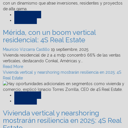
Inventario
de
vivienda
Destacadas
vertical
Proptech
creció
Mérida, con un boom vertical
200%
entre
residencial: 4S Real Estate
2017
y
Mauricio Vizcarra Castillo
19 septiembre, 2025
2024:
Vivienda residencial de 2 a 4 mdp concentró 66% de las ventas
4S
verticales, destacando Conkal, Américas y...
Real
Read
Read More
Estate
more
Vivienda vertical y nearshoring mostrarán resiliencia en 2025: 4S
about
Real Estate
Mérida,
con
un
Destacadas
boom
Proptech
vertical
Vivienda vertical y nearshoring
residencial:
4S
mostrarán resiliencia en 2025: 4S Real
Real
Estate