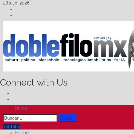
Skip
28 julio, 2026
to
Facebook
content
Linkedin
Connect with Us
Facebook
Linkedin
Primary
Home
Menu
Buscar:
YouTube
Home