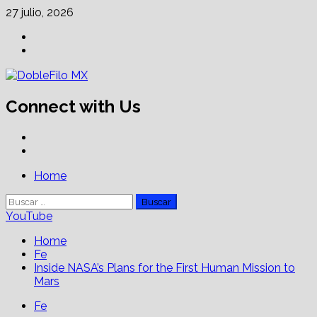
Skip
27 julio, 2026
to
Facebook
content
Linkedin
Connect with Us
Facebook
Linkedin
Primary
Home
Menu
Buscar:
YouTube
Home
Fe
Inside NASA’s Plans for the First Human Mission to
Mars
Fe