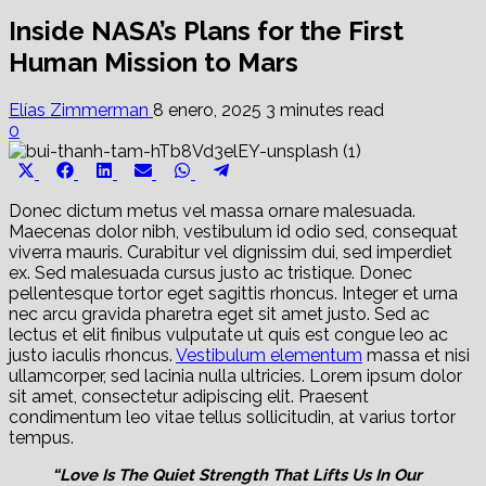
Inside NASA’s Plans for the First
Human Mission to Mars
Elías Zimmerman
8 enero, 2025
3 minutes read
0
Share
Share
Share
Share
Share
Share
X
Facebook
LinkedIn
Email
WhatsApp
Telegram
on
on
on
on
on
on
(Twitter)
Donec dictum metus vel massa ornare malesuada.
Maecenas dolor nibh, vestibulum id odio sed, consequat
viverra mauris. Curabitur vel dignissim dui, sed imperdiet
ex. Sed malesuada cursus justo ac tristique. Donec
pellentesque tortor eget sagittis rhoncus. Integer et urna
nec arcu gravida pharetra eget sit amet justo. Sed ac
lectus et elit finibus vulputate ut quis est congue leo ac
justo iaculis rhoncus.
Vestibulum elementum
massa et nisi
ullamcorper, sed lacinia nulla ultricies. Lorem ipsum dolor
sit amet, consectetur adipiscing elit. Praesent
condimentum leo vitae tellus sollicitudin, at varius tortor
tempus.
“Love Is The Quiet Strength That Lifts Us In Our