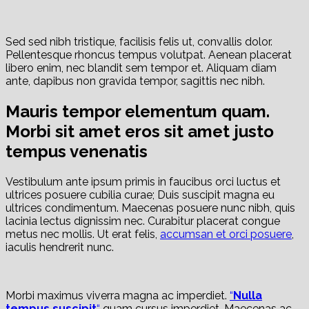
Sed sed nibh tristique, facilisis felis ut, convallis dolor.
Pellentesque rhoncus tempus volutpat. Aenean placerat
libero enim, nec blandit sem tempor et. Aliquam diam
ante, dapibus non gravida tempor, sagittis nec nibh.
Mauris tempor elementum quam.
Morbi sit amet eros sit amet justo
tempus venenatis
Vestibulum ante ipsum primis in faucibus orci luctus et
ultrices posuere cubilia curae; Duis suscipit magna eu
ultrices condimentum. Maecenas posuere nunc nibh, quis
lacinia lectus dignissim nec. Curabitur placerat congue
metus nec mollis. Ut erat felis,
accumsan et orci posuere
,
iaculis hendrerit nunc.
Morbi maximus viverra magna ac imperdiet.
“
Nulla
tempus suscipit
“
quam cursus imperdiet. Maecenas ac