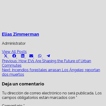
Elías Zimmerman
Administrator
View All Posts
Share
Share
Share
Share
Share
Share
X
Facebook
LinkedIn
Email
WhatsApp
Telegram
on
on
on
on
on
on
Post
(Twitter)
Previous:
How EVs Are Shaping the Future of Urban
Commutes
navigation
Next:
Incendios forestales arrasan Los Ángeles; reportan
dos muertos
Deja un comentario
Tu dirección de correo electrónico no será publicada.
Los
campos obligatorios están marcados con
*
Comentario
*