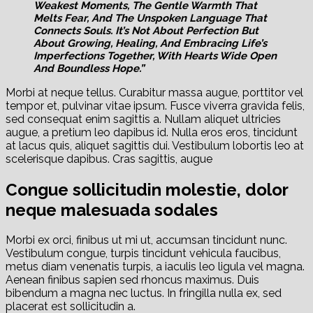
Weakest Moments, The Gentle Warmth That
Melts Fear, And The Unspoken Language That
Connects Souls. It’s Not About Perfection But
About Growing, Healing, And Embracing Life’s
Imperfections Together, With Hearts Wide Open
And Boundless Hope.”
Morbi at neque tellus. Curabitur massa augue, porttitor vel
tempor et, pulvinar vitae ipsum. Fusce viverra gravida felis,
sed consequat enim sagittis a. Nullam aliquet ultricies
augue, a pretium leo dapibus id. Nulla eros eros, tincidunt
at lacus quis, aliquet sagittis dui. Vestibulum lobortis leo at
scelerisque dapibus. Cras sagittis, augue
Congue sollicitudin molestie, dolor
neque malesuada sodales
Morbi ex orci, finibus ut mi ut, accumsan tincidunt nunc.
Vestibulum congue, turpis tincidunt vehicula faucibus,
metus diam venenatis turpis, a iaculis leo ligula vel magna.
Aenean finibus sapien sed rhoncus maximus. Duis
bibendum a magna nec luctus. In fringilla nulla ex, sed
placerat est sollicitudin a.