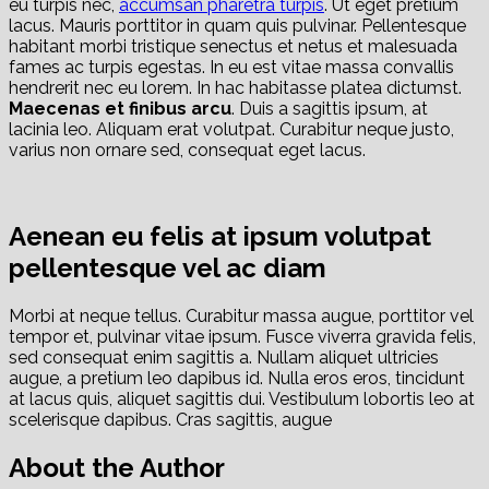
eu turpis nec,
accumsan pharetra turpis
. Ut eget pretium
lacus. Mauris porttitor in quam quis pulvinar. Pellentesque
habitant morbi tristique senectus et netus et malesuada
fames ac turpis egestas. In eu est vitae massa convallis
hendrerit nec eu lorem. In hac habitasse platea dictumst.
Maecenas et finibus arcu
. Duis a sagittis ipsum, at
lacinia leo. Aliquam erat volutpat. Curabitur neque justo,
varius non ornare sed, consequat eget lacus.
Aenean eu felis at ipsum volutpat
pellentesque vel ac diam
Morbi at neque tellus. Curabitur massa augue, porttitor vel
tempor et, pulvinar vitae ipsum. Fusce viverra gravida felis,
sed consequat enim sagittis a. Nullam aliquet ultricies
augue, a pretium leo dapibus id. Nulla eros eros, tincidunt
at lacus quis, aliquet sagittis dui. Vestibulum lobortis leo at
scelerisque dapibus. Cras sagittis, augue
About the Author