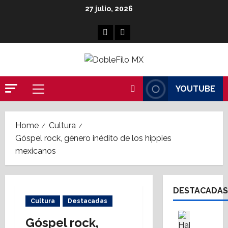
Skip
27 julio, 2026
to
content
Facebook
Linkedin
YOUTUBE
Primary
Menu
Home
Cultura
Góspel rock, género inédito de los hippies
mexicanos
DESTACADAS
Cultura
Destacadas
Asesores
Góspel rock,
Destaca