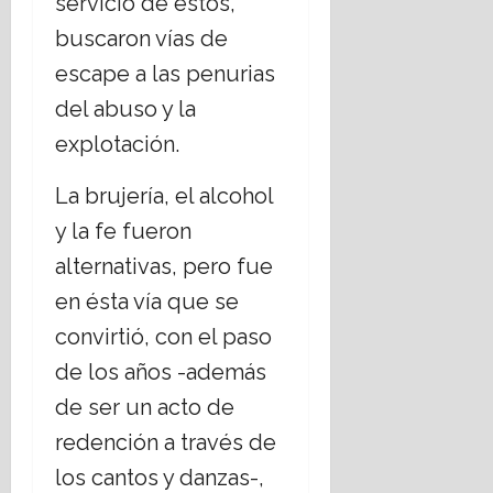
servicio de éstos,
E
á
buscaron vías de
s
t
t
i
escape a las penurias
a
c
del abuso y la
d
a
o
explotación.
s
L
s
a
o
La brujería, el alcohol
i
c
y la fe fueron
c
i
o
a
alternativas, pero fue
?
l
en ésta vía que se
e
convirtió, con el paso
s
14
,
julio,
de los años -además
2026
r
de ser un acto de
e
t
redención a través de
o
los cantos y danzas-,