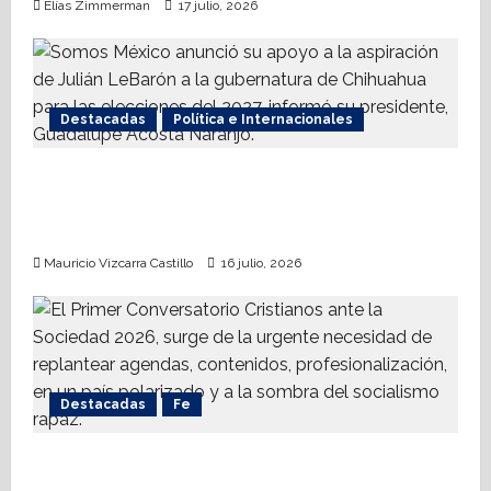
Elías Zimmerman
17 julio, 2026
Destacadas
Política e Internacionales
Somos MX abre puerta a comunidad
mormona; competirá por gobierno de
Chihuahua
Mauricio Vizcarra Castillo
16 julio, 2026
Destacadas
Fe
Alistan Conversatorio Nacional para
Periodistas Cristianos; abordar temáticas