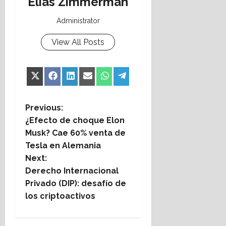
Elías Zimmerman
Administrator
View All Posts
Share
Share
Share
Share
Share
Share
X
Facebook
LinkedIn
Email
WhatsApp
Telegram
on
on
on
on
on
on
(Twitter)
P
Previous:
¿Efecto de choque Elon
o
Musk? Cae 60% venta de
Tesla en Alemania
s
Next:
t
Derecho Internacional
Privado (DIP): desafío de
n
los criptoactivos
a