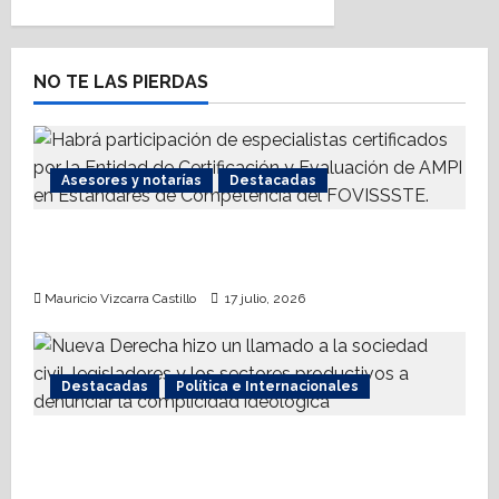
v
i
NO TE LAS PIERDAS
g
a
Asesores y notarías
Destacadas
t
AMPI Y Fovissste facilitarán talleres para el
i
otorgamiento de hipotecas
o
Mauricio Vizcarra Castillo
17 julio, 2026
n
Destacadas
Política e Internacionales
Nueva Derecha respalda coalición
internacional contra el terrorismo