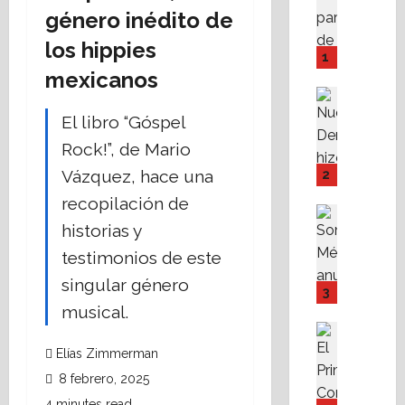
A
género inédito de
M
los hippies
P
1
I
mexicanos
Y
Destaca
F
Política 
El libro “Góspel
N
o
Rock!”, de Mario
u
v
e
i
Vázquez, hace una
2
v
s
recopilación de
a
s
Destaca
D
historias y
Política 
s
S
e
t
testimonios de este
o
r
e
singular género
m
e
f
3
o
c
a
musical.
s
h
c
Destaca
M
Fe
a
i
Elías Zimmerman
A
X
r
l
8 febrero, 2025
l
a
e
i
i
4 minutes read