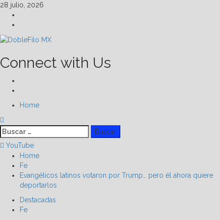
Skip
28 julio, 2026
to
Facebook
content
Linkedin
Connect with Us
Facebook
Linkedin
Primary
Home
Menu
Buscar:
YouTube
Home
Fe
Evangélicos latinos votaron por Trump… pero él ahora quiere
deportarlos
Destacadas
Fe