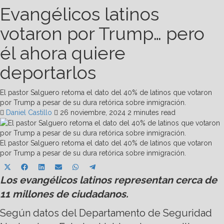
Evangélicos latinos
votaron por Trump… pero
él ahora quiere
deportarlos
El pastor Salguero retoma el dato del 40% de latinos que votaron
por Trump a pesar de su dura retórica sobre inmigración.
Daniel Castillo
26 noviembre, 2024
2 minutes read
El pastor Salguero retoma el dato del 40% de latinos que votaron
por Trump a pesar de su dura retórica sobre inmigración.
Share
Share
Share
Share
Share
Share
X
Facebook
LinkedIn
Email
WhatsApp
Telegram
on
on
on
on
on
on
Los evangélicos latinos representan cerca de
(Twitter)
11 millones de ciudadanos.
Según datos del Departamento de Seguridad