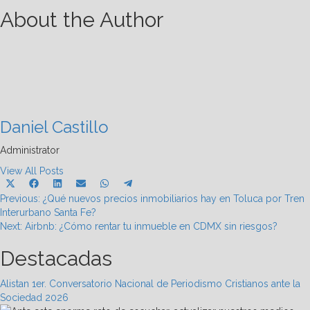
About the Author
Daniel Castillo
Administrator
View All Posts
Share
Share
Share
Share
Share
Share
X
Facebook
LinkedIn
Email
WhatsApp
Telegram
Post
on
on
on
on
on
on
Previous:
(Twitter)
¿Qué nuevos precios inmobiliarios hay en Toluca por Tren
Interurbano Santa Fe?
navigation
Next:
Airbnb: ¿Cómo rentar tu inmueble en CDMX sin riesgos?
Destacadas
Alistan 1er. Conversatorio Nacional de Periodismo Cristianos ante la
Sociedad 2026