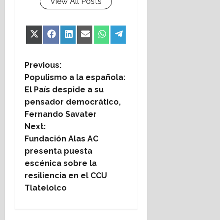
View All Posts
Share
Share
Share
Share
Share
Share
X
Facebook
LinkedIn
Email
WhatsApp
Telegram
on
on
on
on
on
on
(Twitter)
P
Previous:
Populismo a la española:
o
El País despide a su
pensador democrático,
s
Fernando Savater
t
Next:
Fundación Alas AC
n
presenta puesta
escénica sobre la
a
resiliencia en el CCU
Tlatelolco
v
i