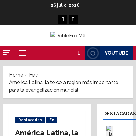
Skip
26 julio, 2026
to
content
Facebook
Linkedin
YOUTUBE
Primary
Menu
Home
Fe
América Latina, la tercera región más importante
para la evangelización mundial
DESTACADAS
Destacadas
Fe
Asesores
América Latina, la
Destaca