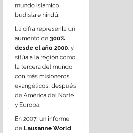
mundo islámico,
E
á
s
t
budista e hindú.
t
i
a
c
La cifra representa un
d
a
aumento de
300%
o
s
L
s
desde el año 2000
, y
a
o
sitúa a la región como
i
c
c
i
la tercera del mundo
o
a
con más misioneros
?
l
e
evangélicos, después
s
14
de América del Norte
,
julio,
2026
r
y Europa.
e
t
En 2007, un informe
o
de
Lausanne World