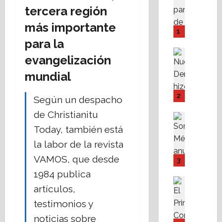
A
tercera región
M
más importante
P
1
I
para la
Y
Destaca
evangelización
F
Política 
N
o
mundial
u
v
e
i
2
Según un despacho
v
s
de Christianitu
a
s
Destaca
D
Política 
s
Today, también está
S
e
t
la labor de la revista
o
r
e
m
e
VAMOS, que desde
f
3
o
c
a
1984 publica
s
h
c
Destaca
artículos,
M
Fe
a
i
A
X
r
l
testimonios y
l
a
e
i
noticias sobre
i