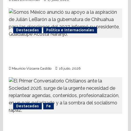
Destacadas
Política e Internacionales
Somos MX abre puerta a comunidad
mormona; competirá por gobierno de
Chihuahua
Mauricio Vizcarra Castillo
16 julio, 2026
Destacadas
Fe
Alistan Conversatorio Nacional para
Periodistas Cristianos; abordar temáticas