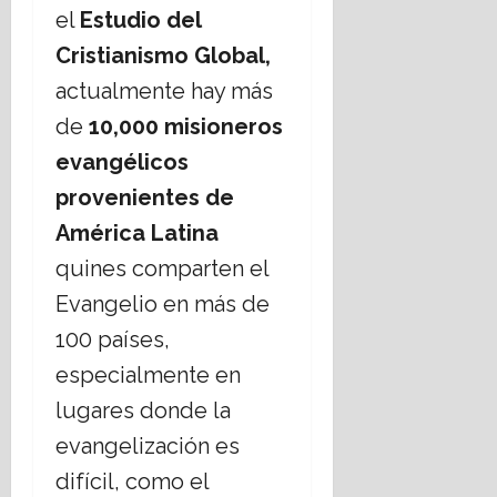
i
C
b
r
s
el
Estudio del
g
r
i
i
i
Cristianismo Global,
i
e
s
17
o
s
r
m
actualmente hay más
julio,
s
t
n
o
2026
de
10,000 misioneros
o
i
o
s
a
d
evangélicos
17
,
n
e
julio,
provenientes de
¿
o
C
2026
c
s
h
América Latina
u
;
i
quines comparten el
e
a
h
s
b
u
Evangelio en más de
t
o
a
100 países,
i
r
h
o
d
especialmente en
u
n
a
a
lugares donde la
a
r
n
evangelización es
t
16
e
e
julio,
difícil, como el
l
m
2026