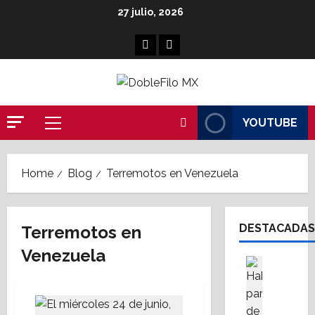
Skip
27 julio, 2026
to
content
Facebook
Linkedin
YOUTUBE
Primary
Menu
Home
Blog
Terremotos en Venezuela
DESTACADAS
Terremotos en
Venezuela
Asesores
Destaca
A
M