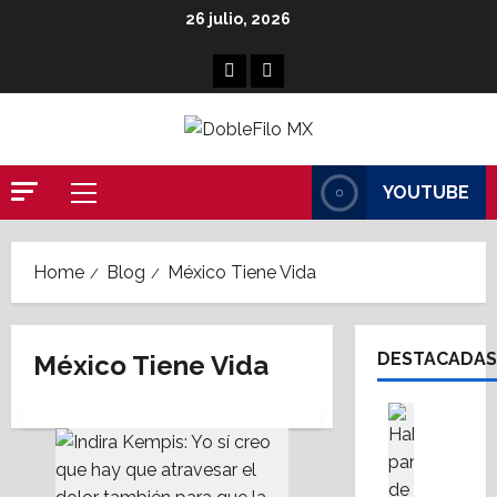
Skip
26 julio, 2026
to
content
Facebook
Linkedin
YOUTUBE
Primary
Menu
Home
Blog
México Tiene Vida
DESTACADAS
México Tiene Vida
Asesores
Destaca
A
M