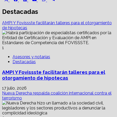
on
on
on
on
on
on
(Twitter)
Destacadas
AMPI Y Fovissste facilitarán talleres para el otorgamiento
de hipotecas
1
Asesores y notarías
Destacadas
AMPI Y Fovissste facilitarán talleres para el
otorgamiento de hipotecas
17 julio, 2026
Nueva Derecha respalda coalición internacional contra el
terrorismo