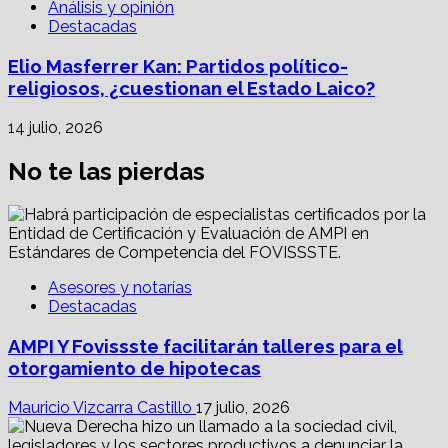
Análisis y opinión
Destacadas
Elio Masferrer Kan: Partidos político-
religiosos, ¿cuestionan el Estado Laico?
14 julio, 2026
No te las pierdas
Asesores y notarías
Destacadas
AMPI Y Fovissste facilitarán talleres para el
otorgamiento de hipotecas
Mauricio Vizcarra Castillo
17 julio, 2026