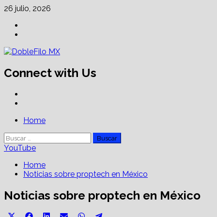
Skip
26 julio, 2026
to
Facebook
content
Linkedin
Connect with Us
Facebook
Linkedin
Primary
Home
Menu
Buscar:
YouTube
Home
Noticias sobre proptech en México
Noticias sobre proptech en México
Share
Share
Share
Share
Share
Share
X
Facebook
LinkedIn
Email
WhatsApp
Telegram