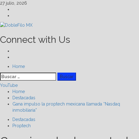
Skip
27 julio, 2026
to
Facebook
content
Linkedin
Connect with Us
Facebook
Linkedin
Primary
Home
Menu
Buscar:
YouTube
Home
Destacadas
Gana impulso la proptech mexicana llamada “Nasdaq
inmobiliaria”
Destacadas
Proptech