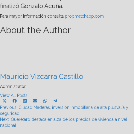
finalizó Gonzalo Acuña.
Para mayor información consulta
propmatchapp.com
About the Author
Mauricio Vizcarra Castillo
Administrator
View All Posts
Share
Share
Share
Share
Share
Share
X
Facebook
LinkedIn
Email
WhatsApp
Telegram
Post
on
on
on
on
on
on
Previous:
(Twitter)
Ciudad Maderas, inversión inmobiliaria de alta plusvalía y
seguridad
navigation
Next:
Querétaro destaca en alza de los precios de vivienda a nivel
nacional