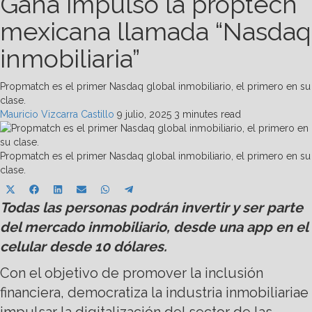
Gana impulso la proptech
mexicana llamada “Nasdaq
inmobiliaria”
Propmatch es el primer Nasdaq global inmobiliario, el primero en su
clase.
Mauricio Vizcarra Castillo
9 julio, 2025
3 minutes read
Propmatch es el primer Nasdaq global inmobiliario, el primero en su
clase.
Share
Share
Share
Share
Share
Share
X
Facebook
LinkedIn
Email
WhatsApp
Telegram
on
on
on
on
on
on
Todas las personas podrán
(Twitter)
invertir y ser parte
del mercado inmobiliario, desde una app en
el
celular
desde 10 dólares.
Con el objetivo de promover la inclusión
financiera, democratiza la industria inmobiliariae