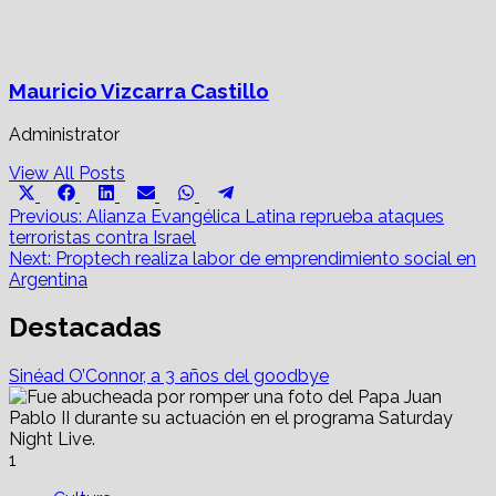
Mauricio Vizcarra Castillo
Administrator
View All Posts
Share
Share
Share
Share
Share
Share
X
Facebook
LinkedIn
Email
WhatsApp
Telegram
on
on
on
on
on
on
Post
(Twitter)
Previous:
Alianza Evangélica Latina reprueba ataques
terroristas contra Israel
navigation
Next:
Proptech realiza labor de emprendimiento social en
Argentina
Destacadas
Sinéad O’Connor, a 3 años del goodbye
1