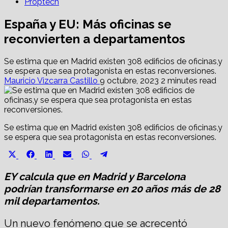
Proptech
España y EU: Más oficinas se
reconvierten a departamentos
Se estima que en Madrid existen 308 edificios de oficinas,y
se espera que sea protagonista en estas reconversiones.
Mauricio Vizcarra Castillo
9 octubre, 2023
2 minutes read
Se estima que en Madrid existen 308 edificios de oficinas,y
se espera que sea protagonista en estas reconversiones.
Share
Share
Share
Share
Share
Share
X
Facebook
LinkedIn
Email
WhatsApp
Telegram
on
on
on
on
on
on
(Twitter)
EY calcula que en Madrid y Barcelona
podrían transformarse en 20 años más de 28
mil departamentos.
Un nuevo fenómeno que se acrecentó