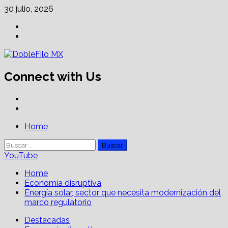
Skip
30 julio, 2026
to
Facebook
content
Linkedin
Connect with Us
Facebook
Linkedin
Primary
Home
Menu
Buscar:
YouTube
Home
Economía disruptiva
Energía solar, sector que necesita modernización del
marco regulatorio
Destacadas