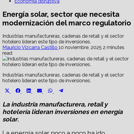
Economía disruptiva
Energía solar, sector que necesita
modernización del marco regulatorio
Industrias manufactureras, cadenas de retail y el sector
hotelero lideran este tipo de inversiones.
Mauricio Vizcarra Castillo
10 noviembre, 2025
2 minutes
read
Industrias manufactureras, cadenas de retail y el sector
hotelero lideran este tipo de inversiones.
Share
Share
Share
Share
Share
Share
X
Facebook
LinkedIn
Email
WhatsApp
Telegram
on
on
on
on
on
on
(Twitter)
La industria manufacturera, retail y
hotelería lideran inversiones en energía
solar
.
La energía solar poco a poco ha ido