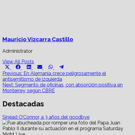
Mauricio Vizcarra Castillo
Administrator
View All Posts
Share
Share
Share
Share
Share
Share
X
Facebook
LinkedIn
Email
WhatsApp
Telegram
on
on
on
on
on
on
Post
(Twitter)
Previous:
En Alemania crece peligrosamente el
antisemitismo de izquierda
navigation
Next:
Segmento de oficinas, con absorción positiva en
Monterrey, según CBRE
Destacadas
Sinéad O’Connor, a 3 años del goodbye