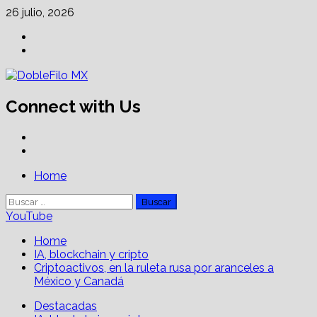
Skip
26 julio, 2026
to
Facebook
content
Linkedin
Connect with Us
Facebook
Linkedin
Primary
Home
Menu
Buscar:
YouTube
Home
IA, blockchain y cripto
Criptoactivos, en la ruleta rusa por aranceles a
México y Canadá
Destacadas