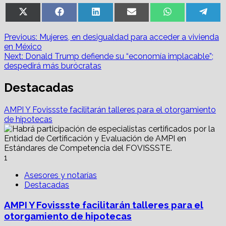
Share
Share
Share
Share
Share
Sha
X
Facebook
LinkedIn
Email
WhatsApp
Tel
on
on
on
on
on
on
(Twitter)
Post
Previous:
Mujeres, en desigualdad para acceder a vivienda
en México
navigation
Next:
Donald Trump defiende su “economía implacable”;
despedirá más burócratas
Destacadas
AMPI Y Fovissste facilitarán talleres para el otorgamiento
de hipotecas
1
Asesores y notarías
Destacadas
AMPI Y Fovissste facilitarán talleres para el
otorgamiento de hipotecas