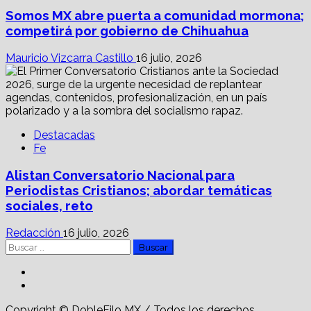
Somos MX abre puerta a comunidad mormona;
competirá por gobierno de Chihuahua
Mauricio Vizcarra Castillo
16 julio, 2026
Destacadas
Fe
Alistan Conversatorio Nacional para
Periodistas Cristianos; abordar temáticas
sociales, reto
Redacción
16 julio, 2026
Buscar:
Facebook
Linkedin
Copyright © DobleFilo MX / Todos los derechos