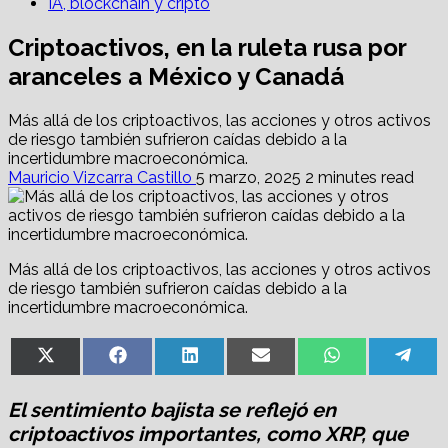
IA, blockchain y cripto
Criptoactivos, en la ruleta rusa por
aranceles a México y Canadá
Más allá de los criptoactivos, las acciones y otros activos
de riesgo también sufrieron caídas debido a la
incertidumbre macroeconómica.
Mauricio Vizcarra Castillo
5 marzo, 2025
2 minutes read
Más allá de los criptoactivos, las acciones y otros activos
de riesgo también sufrieron caídas debido a la
incertidumbre macroeconómica.
Share
Share
Share
Share
Share
Sha
X
Facebook
LinkedIn
Email
WhatsApp
Tel
on
on
on
on
on
on
(Twitter)
El sentimiento bajista se reflejó en
criptoactivos importantes, como XRP, que