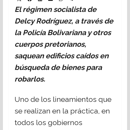
on
on
on
on
on
on
(Twitter)
El régimen socialista de
Delcy Rodríguez, a través de
la Policía Bolivariana y otros
cuerpos pretorianos,
saquean edificios caídos en
búsqueda de bienes para
robarlos.
Uno de los lineamientos que
se realizan en la práctica, en
todos los gobiernos