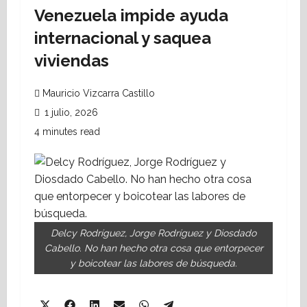
Venezuela impide ayuda
internacional y saquea
viviendas
Mauricio Vizcarra Castillo
1 julio, 2026
4 minutes read
Delcy Rodríguez, Jorge Rodríguez y Diosdado
Cabello. No han hecho otra cosa que entorpecer
y boicotear las labores de búsqueda.
Share
Share
Share
Share
Share
Share
X
Facebook
LinkedIn
Email
WhatsApp
Telegram