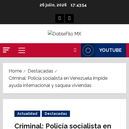
Skip
26 julio, 2026
17:43:54
to
content
Facebook
Linkedin
YOUTUBE
Primary
Menu
Home
Destacadas
Criminal: Policía socialista en Venezuela impide
ayuda internacional y saquea viviendas
Actualidad
Destacadas
Criminal: Policía socialista en