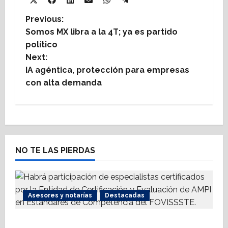
Share
Share
Share
Share
Share
Share
X
Facebook
LinkedIn
Email
WhatsApp
Telegram
on
on
on
on
on
on
(Twitter)
P
Previous:
Somos MX libra a la 4T; ya es partido
o
político
Next:
s
IA agéntica, protección para empresas
t
con alta demanda
n
a
v
NO TE LAS PIERDAS
i
g
Asesores y notarías
Destacadas
a
AMPI Y Fovissste facilitarán talleres para el