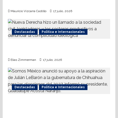
t
otorgamiento de hipotecas
Mauricio Vizcarra Castillo
17 julio, 2026
i
o
Destacadas
Política e Internacionales
n
Nueva Derecha respalda coalición
internacional contra el terrorismo
Elías Zimmerman
17 julio, 2026
Destacadas
Política e Internacionales
Somos MX abre puerta a comunidad
mormona; competirá por gobierno de
Chihuahua