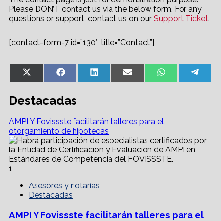
Please DON’T contact us via the below form. For any
questions or support, contact us on our
Support Ticket
.
[contact-form-7 id=”130″ title=”Contact”]
Share
Share
Share
Share
Share
Shar
X
Facebook
LinkedIn
Email
WhatsApp
Tele
on
on
on
on
on
on
(Twitter)
Destacadas
AMPI Y Fovissste facilitarán talleres para el
otorgamiento de hipotecas
1
Asesores y notarías
Destacadas
AMPI Y Fovissste facilitarán talleres para el