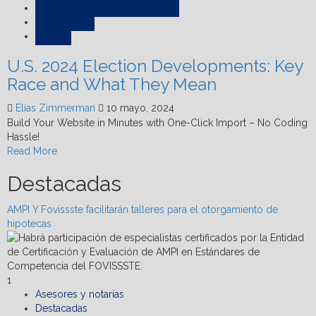
Chefs, restaurants & appetite
Newsbeat
Tech
U.S. 2024 Election Developments: Key
Race and What They Mean
Elías Zimmerman
10 mayo, 2024
Build Your Website in Minutes with One-Click Import – No Coding
Hassle!
Read
Read More
more
Destacadas
about
U.S.
2024
AMPI Y Fovissste facilitarán talleres para el otorgamiento de
Election
hipotecas
Developments:
Key
Race
and
1
What
Asesores y notarías
They
Destacadas