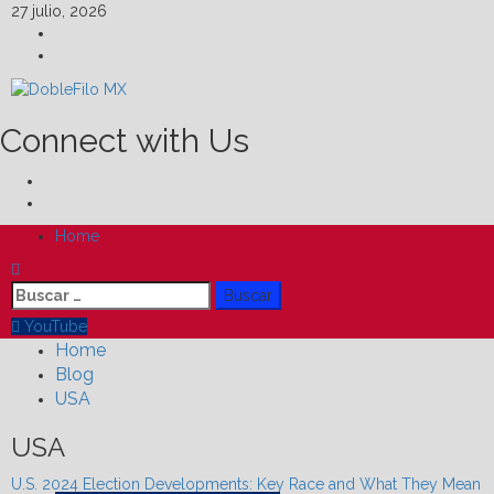
Skip
27 julio, 2026
to
Facebook
content
Linkedin
Connect with Us
Facebook
Linkedin
Primary
Home
Menu
Buscar:
YouTube
Home
Blog
USA
USA
U.S. 2024 Election Developments: Key Race and What They Mean